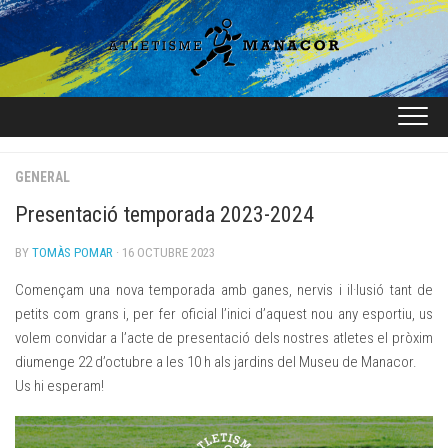
Skip
to
content
GENERAL
Presentació temporada 2023-2024
BY
TOMÀS POMAR
· 16 OCTUBRE 2023
Començam una nova temporada amb ganes, nervis i il·lusió tant de
petits com grans i, per fer oficial l’inici d’aquest nou any esportiu, us
volem convidar a l’acte de presentació dels nostres atletes el pròxim
diumenge 22 d’octubre a les 10 h als jardins del Museu de Manacor.
Us hi esperam!