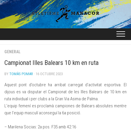
Skip
to
content
GENERAL
Campionat Illes Balears 10 km en ruta
BY
TOMÀS POMAR
· 16 OCTUBRE 2023
Aquest pont d’octubre ha arribat carregat d’activitat esportiva. El
dijous es va disputar el Campionat de les Illes Balears de 10 km en
ruta individual i per clubs a la Gran Via Asima de Palma.
L’equip femení es proclamà campiones de Balears absolutes mentre
que l’equip masculí aconseguí la 6a posició.
– Marilena Socias: 2a pos. F35 amb 42:16