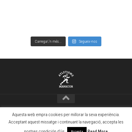
Carrega\'n més...
Segueix-nos
Copyright © Club Atletisme Manacor – 2021 · www.camanacor.com
Aquesta web empra cookies per millorar la seva experiència.
Powered by
WordPress
. Theme by
Alx
.
Acceptant aquest missatge i continuant la navegació, accepta les
nostres condición d'ús.
Read More
Accepta