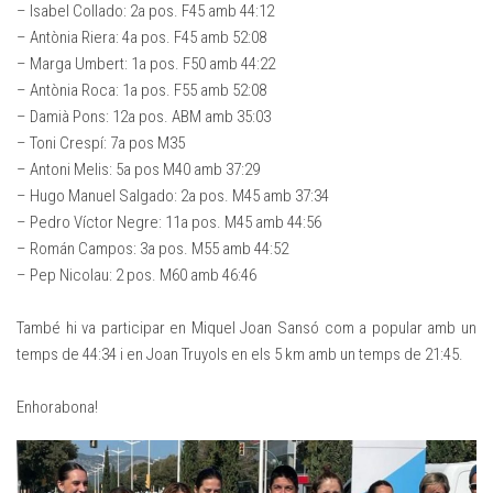
– Isabel Collado: 2a pos. F45 amb 44:12
– Antònia Riera: 4a pos. F45 amb 52:08
– Marga Umbert: 1a pos. F50 amb 44:22
– Antònia Roca: 1a pos. F55 amb 52:08
– Damià Pons: 12a pos. ABM amb 35:03
– Toni Crespí: 7a pos M35
– Antoni Melis: 5a pos M40 amb 37:29
– Hugo Manuel Salgado: 2a pos. M45 amb 37:34
– Pedro Víctor Negre: 11a pos. M45 amb 44:56
– Román Campos: 3a pos. M55 amb 44:52
– Pep Nicolau: 2 pos. M60 amb 46:46
També hi va participar en Miquel Joan Sansó com a popular amb un
temps de 44:34 i en Joan Truyols en els 5 km amb un temps de 21:45.
Enhorabona!