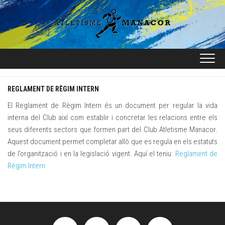
Skip
to
content
REGLAMENT DE RÈGIM INTERN
El Reglament de Règim Intern és un document per regular la vida
interna del Club així com establir i concretar les relacions entre els
seus diferents sectors que formen part del Club Atletisme Manacor.
Aquest document permet completar allò que es regula en els estatuts
de l’organització i en la legislació vigent. Aquí el teniu:
Reglament de
Règim Intern