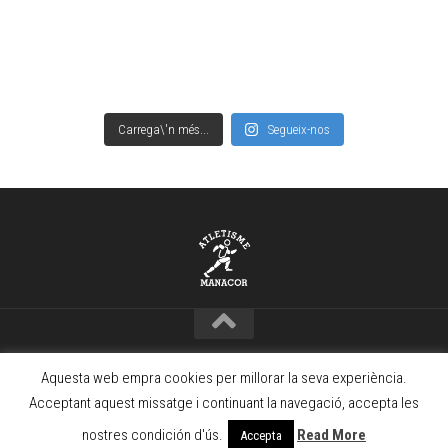
Carrega\'n més...
Segueix-nos
Copyright © Club Atletisme Manacor – 2021 · www.camanacor.com
Aquesta web empra cookies per millorar la seva experiència.
Powered by
WordPress
. Theme by
Alx
.
Acceptant aquest missatge i continuant la navegació, accepta les
nostres condición d'ús.
Read More
Accepta