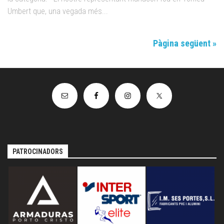
Umbert que, una vegada més...
Pàgina següent »
PATROCINADORS