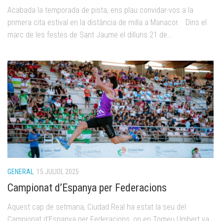
Acabada la temporada de pista, ens plau convidar-vos a la
primera cita estival en la distància de milla a Manacor. Dins el
marc de les festes de Sant Jaume el dilluns 21 de...
GENERAL
15 JULIOL 2025
Campionat d’Espanya per Federacions
Aquest cap de setmana, Ciudad Real ha estat la seu del
Campionat d’Espanya per Federacions, on en Tomeu Umbert va