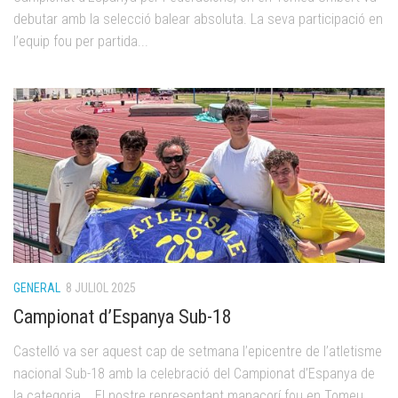
debutar amb la selecció balear absoluta. La seva participació en
l’equip fou per partida...
GENERAL
8 JULIOL 2025
Campionat d’Espanya Sub-18
Castelló va ser aquest cap de setmana l’epicentre de l’atletisme
nacional Sub-18 amb la celebració del Campionat d’Espanya de
la categoria. El nostre representant manacorí fou en Tomeu