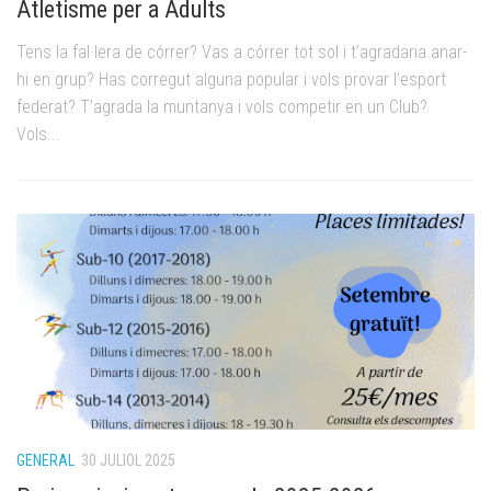
Atletisme per a Adults
O
és
Tens la fal·lera de córrer? Vas a córrer tot sol i t’agradaria anar-
Ah
de
hi en grup? Has corregut alguna popular i vols provar l’esport
Ol
federat? T’agrada la muntanya i vols competir en un Club?
in
Vols...
l’
GENERAL
30 JULIOL 2025