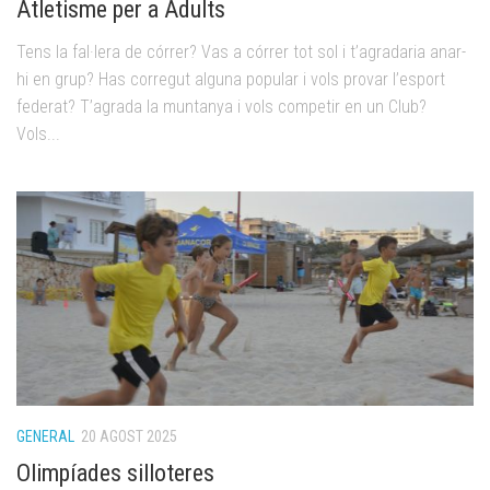
Atletisme per a Adults
Tens la fal·lera de córrer? Vas a córrer tot sol i t’agradaria anar-
hi en grup? Has corregut alguna popular i vols provar l’esport
federat? T’agrada la muntanya i vols competir en un Club?
Vols...
GENERAL
20 AGOST 2025
Olimpíades silloteres