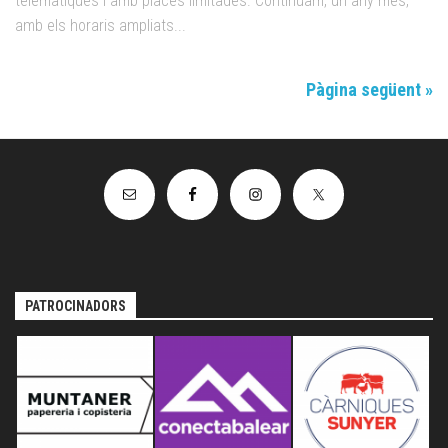
telemàtiques i amb places limitades. Continuam, un any més,
amb els horaris ampliats...
Pàgina següent »
PATROCINADORS