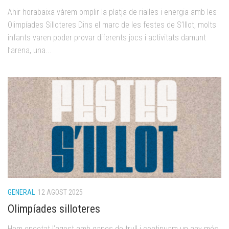
Ahir horabaixa vàrem omplir la platja de rialles i energia amb les
Olimpíades Silloteres Dins el marc de les festes de S’Illot, molts
infants varen poder provar diferents jocs i activitats damunt
l’arena, una...
GENERAL
12 AGOST 2025
Olimpíades silloteres
Hem encetat l’agost amb ganes de trull i continuam un any més