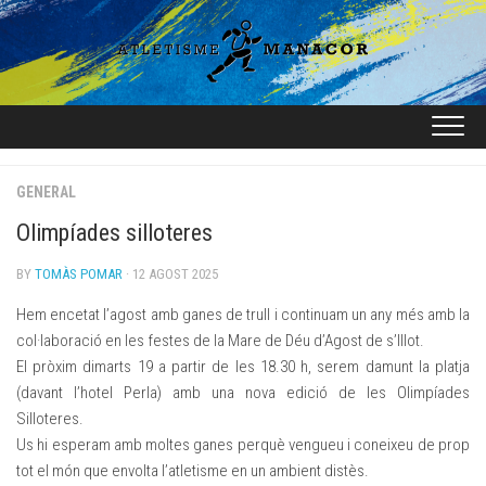
Skip
to
content
GENERAL
Olimpíades silloteres
BY
TOMÀS POMAR
· 12 AGOST 2025
Hem encetat l’agost amb ganes de trull i continuam un any més amb la
col·laboració en les festes de la Mare de Déu d’Agost de s’Illot.
El pròxim dimarts 19 a partir de les 18.30 h, serem damunt la platja
(davant l’hotel Perla) amb una nova edició de les Olimpíades
Silloteres.
Us hi esperam amb moltes ganes perquè vengueu i coneixeu de prop
tot el món que envolta l’atletisme en un ambient distès.