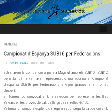
Skip
to
content
GENERAL
Campionat d’Espanya SUB16 per Federacions
BY
TOMÀS POMAR
· 10 OCTUBRE 2023
Estrenàrem la competició a pista a Magaluf amb els SUB10 i SUB12,
però també hi va haver representació manacorina al Campionat
d’Espanya SUB16 per Federacions a Gijón gràcies a en Tomeu
Umbert.
En Tomeu fou convocat amb la selecció per representar les Illes
Balears en les proves de salt de llargada i el relleu 4×100.
Va firmar un concurs esplèndid i regular i aconseguí la 6a posició amb