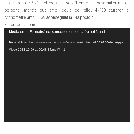
una marca de 6,21 metres, a tan sols 1 cm de la seva millor marca
personal, mentre que amb l’equip de relleu 4×100 aturaren el
cronòmetre amb 47.39 aconseguint la 14a posició.
Enhorabona Tomeu!
Reproductor
Media error: Format(s) not supported or source(s) not found
de
Baixa el fitxer: http://www.camanacor.com/wp-content/uploads/2023/10/WhatsApp-
vídeo
Video-2023-10-09-at-00.43.24.mp4?_=1