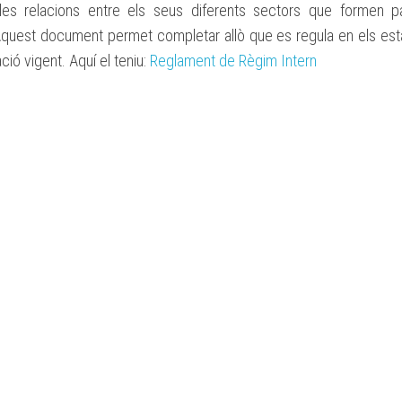
les relacions entre els seus diferents sectors que formen pa
BASES
quest document permet completar allò que es regula en els estat
BECA
ació vigent. Aquí el teniu:
ESPORTIVA
Reglament de Règim Intern
CLUB
ATLETISME
MANACOR