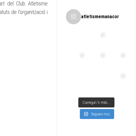
rt del Club Atletisme
uts de l’organització i
atletismemanacor
Carrega\'n més...
Segueix-nos