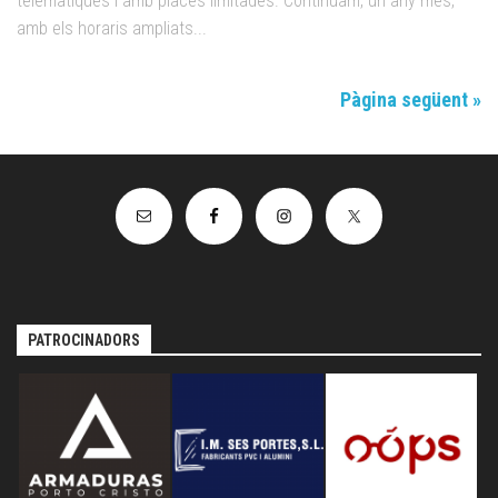
telemàtiques i amb places limitades. Continuam, un any més,
amb els horaris ampliats...
Pàgina següent »
PATROCINADORS