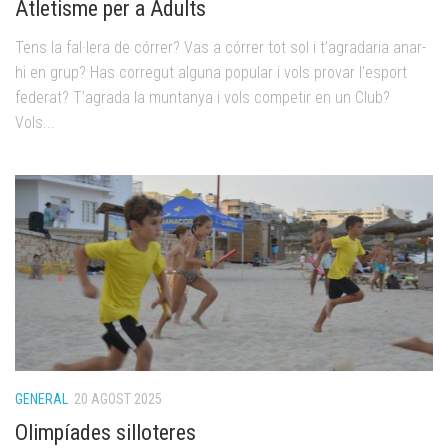
Atletisme per a Adults
Tens la fal·lera de córrer? Vas a córrer tot sol i t’agradaria anar-
hi en grup? Has corregut alguna popular i vols provar l’esport
federat? T’agrada la muntanya i vols competir en un Club?
Vols...
GENERAL
20 AGOST 2025
Olimpíades silloteres