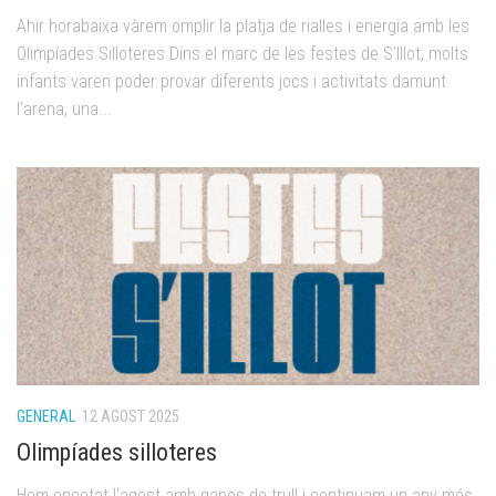
Ahir horabaixa vàrem omplir la platja de rialles i energia amb les
Olimpíades Silloteres Dins el marc de les festes de S’Illot, molts
infants varen poder provar diferents jocs i activitats damunt
l’arena, una...
GENERAL
12 AGOST 2025
Olimpíades silloteres
Hem encetat l’agost amb ganes de trull i continuam un any més