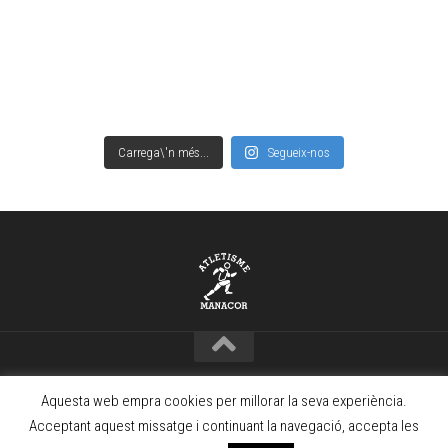
Carrega\'n més...
Segueix-nos
Copyright © Club Atletisme Manacor – 2021 · www.camanacor.com
Aquesta web empra cookies per millorar la seva experiència.
Powered by
WordPress
. Theme by
Alx
.
Acceptant aquest missatge i continuant la navegació, accepta les