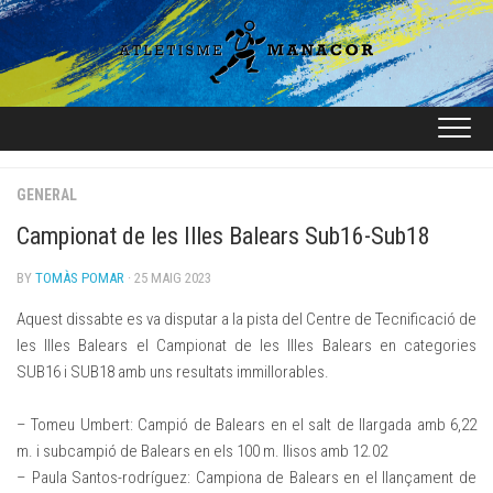
Skip
to
content
GENERAL
Campionat de les Illes Balears Sub16-Sub18
BY
TOMÀS POMAR
· 25 MAIG 2023
Aquest dissabte es va disputar a la pista del Centre de Tecnificació de
les Illes Balears el Campionat de les Illes Balears en categories
SUB16 i SUB18 amb uns resultats immillorables.
– Tomeu Umbert: Campió de Balears en el salt de llargada amb 6,22
m. i subcampió de Balears en els 100 m. llisos amb 12.02
– Paula Santos-rodríguez: Campiona de Balears en el llançament de