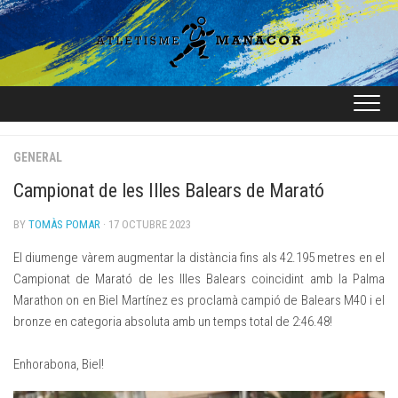
Skip
to
content
GENERAL
Campionat de les Illes Balears de Marató
BY
TOMÀS POMAR
· 17 OCTUBRE 2023
El diumenge vàrem augmentar la distància fins als 42.195 metres en el
Campionat de Marató de les Illes Balears coincidint amb la Palma
Marathon on en Biel Martínez es proclamà campió de Balears M40 i el
bronze en categoria absoluta amb un temps total de 2:46.48!
Enhorabona, Biel!