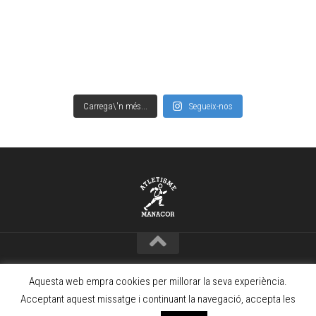
Carrega\'n més...
Segueix-nos
Copyright © Club Atletisme Manacor – 2021 · www.camanacor.com
Aquesta web empra cookies per millorar la seva experiència.
Powered by
WordPress
. Theme by
Alx
.
Acceptant aquest missatge i continuant la navegació, accepta les