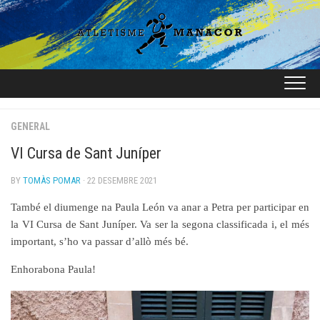
Skip
to
content
GENERAL
VI Cursa de Sant Juníper
BY
TOMÀS POMAR
· 22 DESEMBRE 2021
També el
diumenge na Paula León va anar a Petra per participar en
la VI Cursa de Sant Juníper.
Va ser la segona classificada i, el més
important,
s’ho va passar d’allò més bé.
Enhorabona Paula!