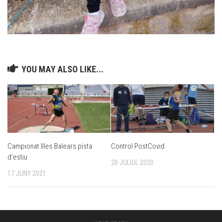
YOU MAY ALSO LIKE...
Campionat Illes Balears pista
Control PostCovid
d’estiu
20 JULIOL 2020
17 JUNY 2021