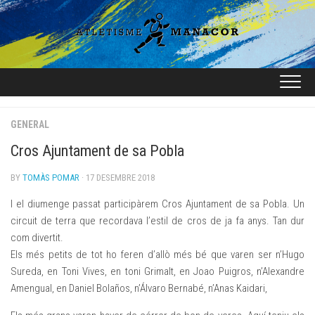
Skip
to
content
GENERAL
Cros Ajuntament de sa Pobla
BY
TOMÀS POMAR
· 17 DESEMBRE 2018
I el diumenge passat participàrem Cros Ajuntament de sa Pobla. Un
circuit de terra que recordava l’estil de cros de ja fa anys. Tan dur
com divertit.
Els més petits de tot ho feren d’allò més bé que varen ser n’Hugo
Sureda, en Toni Vives, en toni Grimalt, en Joao Puigros, n’Alexandre
Amengual, en Daniel Bolaños, n’Álvaro Bernabé, n’Anas Kaidari,