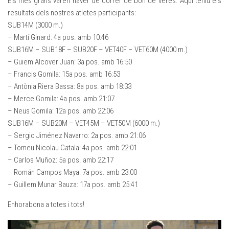
Els més grans varen haver de córrer de bon de veres. Aquí teniu els
resultats dels nostres atletes participants:
SUB14M (3000 m.)
– Martí Ginard: 4a pos. amb 10:46
SUB16M – SUB18F – SUB20F – VET40F – VET60M (4000 m.)
– Guiem Alcover Juan: 3a pos. amb 16:50
– Francis Gomila: 15a pos. amb 16:53
– Antònia Riera Bassa: 8a pos. amb 18:33
– Merce Gomila: 4a pos. amb 21:07
– Neus Gomila: 12a pos. amb 22:06
SUB16M – SUB20M – VET45M – VET50M (6000 m.)
– Sergio Jiménez Navarro: 2a pos. amb 21:06
– Tomeu Nicolau Catala: 4a pos. amb 22:01
– Carlos Muñoz: 5a pos. amb 22:17
– Román Campos Maya: 7a pos. amb 23:00
– Guillem Munar Bauza: 17a pos. amb 25:41
Enhorabona a totes i tots!