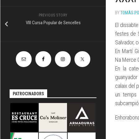
TÈCNIC
BY
TOMÀS P
PREVIOUS STORY
VIII Cursa Popular de Sencelles
El dissabte
festes de 
Salvador, c
En Martí G
Na Merce G
En la cat
guanyador 
calaix del 
PATROCINADORS
un temps 
subcampió 
Enhorabona 