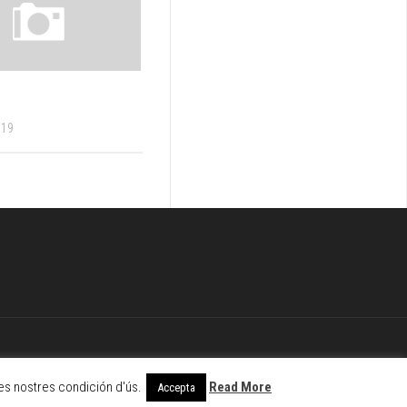
019
es nostres condición d'ús.
Read More
Accepta