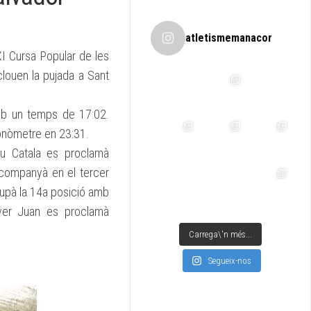
atletismemanacor
XI Cursa Popular de les
clouen la pujada a Sant
amb un temps de 17:02.
ronòmetre en 23:31.
u Catala es proclamà
companyà en el tercer
cupà la 14a posició amb
ver Juan es proclamà
Carrega\'n més...
Segueix-nos