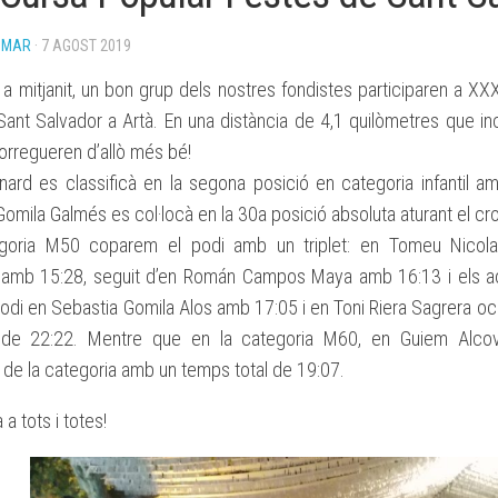
BASES
OMAR
· 7 AGOST 2019
BECA
ESPORTIVA
 a mitjanit, un bon grup dels nostres fondistes participaren a XX
CLUB
ATLETISME
Sant Salvador a Artà. En una distància de 4,1 quilòmetres que in
MANACOR
orregueren d’allò més bé!
inard es classificà en la segona posició en categoria infantil 
omila Galmés es col·locà en la 30a posició absoluta aturant el c
egoria M50 coparem el podi amb un triplet: en
Tomeu Nicola
amb 15:28, seguit d’en Román Campos Maya amb 16:13 i els a
podi en Sebastia Gomila Alos amb 17:05 i en Toni Riera Sagrera o
de 22:22. Mentre que en la categoria M60, en Guiem Alco
de la categoria amb un temps total de 19:07.
a tots i totes!