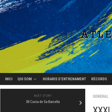
Skip
to
content
INICI
QUI SOM
HORARIS D’ENTRENAMENT
RÈCORDS
EL
NEXT STORY
GENERAL
CLUB
XII Cursa de Sa Barcella
XXXI 
L’EQUIP