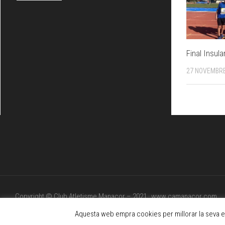
Final Insul
27 NOVEMBRE
Copyright © Club Atletisme Manacor – 2021 · www.camanacor.com
Powered by
WordPress
. Theme by
Alx
.
Aquesta web empra cookies per millorar la seva ex