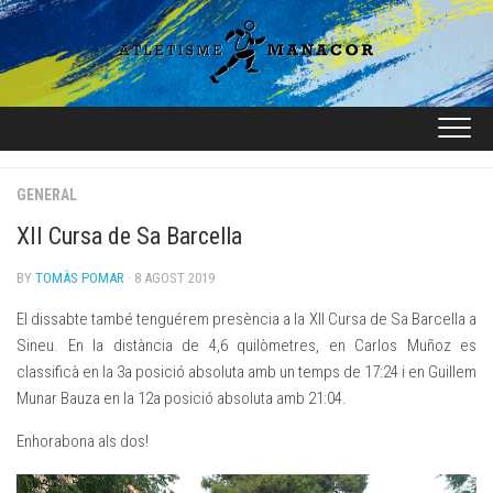
Skip
to
content
GENERAL
XII Cursa de Sa Barcella
BY
TOMÀS POMAR
· 8 AGOST 2019
El dissabte també tenguérem presència a la XII Cursa de Sa Barcella a
Sineu. En la distància de 4,6 quilòmetres, en Carlos Muñoz es
classificà en la 3a posició absoluta amb un temps de 17:24 i en Guillem
Munar Bauza en la 12a posició absoluta amb 21:04.
Enhorabona als dos!