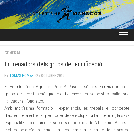
Skip
to
content
GENERAL
Entrenadors dels grups de tecnificació
BY
TOMÀS POMAR
· 25 OCTUBRE 2019
En Fermín López Agra i en Pere S. Pascual són els entrenadors dels
grups de tecnificació que es divideixen en velocistes, saltadors,
llançadors i fondistes.
Amb moltíssima formació i experiència, es treballa el concepte
d’aprendre a entrenar per poder desenvolupar, a llarg termini, la seva
especialització en un dels sectors específics de l’atletisme. Aquesta
metodologia d’entrenament fa necessària la presa de decisions de