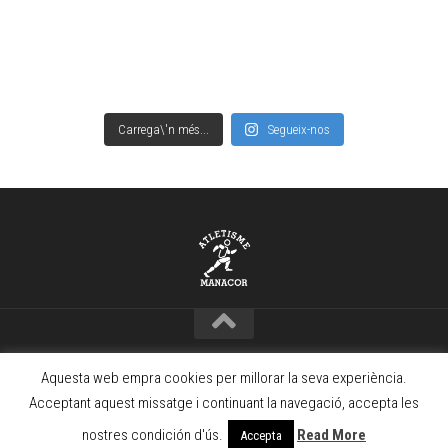
Carrega\'n més...
Segueix-nos
Copyright © Club Atletisme Manacor – 2021 · www.camanacor.com
Aquesta web empra cookies per millorar la seva experiència.
Powered by
WordPress
. Theme by
Alx
.
Acceptant aquest missatge i continuant la navegació, accepta les
nostres condición d'ús.
Read More
Accepta