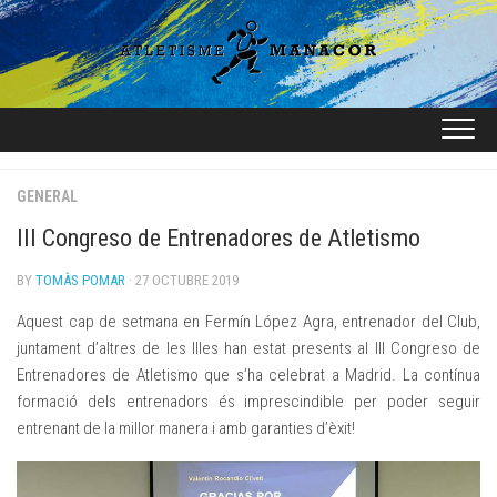
Skip
to
content
GENERAL
III Congreso de Entrenadores de Atletismo
BY
TOMÀS POMAR
· 27 OCTUBRE 2019
Aquest cap de setmana en Fermín López Agra, entrenador del Club,
juntament d’altres de les Illes han estat presents al III Congreso de
Entrenadores de Atletismo que s’ha celebrat a Madrid. La contínua
formació dels entrenadors és imprescindible per poder seguir
entrenant de la millor manera i amb garanties d’èxit!