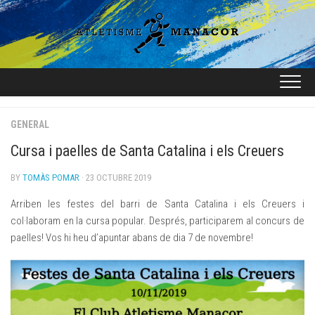
Skip
to
content
GENERAL
Cursa i paelles de Santa Catalina i els Creuers
BY
TOMÀS POMAR
· 23 OCTUBRE 2019
Arriben les festes del barri de Santa Catalina i els Creuers i
col·laboram en la cursa popular. Després, participarem al concurs de
paelles! Vos hi heu d’apuntar abans de dia 7 de novembre!