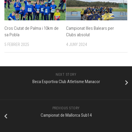
Cros Ciutat de Palma i 10km de
Campionat Illes Balears per
sa Pobla
Clubs absolut
5 FEBRER 2025
4 JUNY 2024
NEXT STORY
Beca Esportiva Club Atletisme Manacor
PREVIOUS STORY
Campionat de Mallorca Sub14