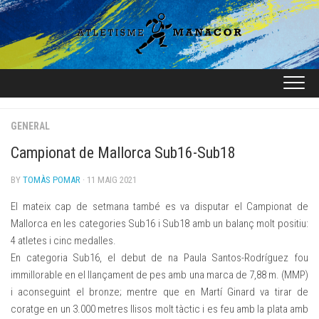
Skip
to
content
GENERAL
Campionat de Mallorca Sub16-Sub18
BY
TOMÀS POMAR
· 11 MAIG 2021
El mateix cap de setmana també es va disputar el Campionat de
Mallorca en les categories Sub16 i Sub18 amb un balanç molt positiu:
4 atletes i cinc medalles.
En categoria Sub16, el debut de na Paula Santos-Rodríguez fou
immillorable en el llançament de pes amb una marca de 7,88 m. (MMP)
i aconseguint el bronze; mentre que en Martí Ginard va tirar de
coratge en un 3.000 metres llisos molt tàctic i es feu amb la plata amb