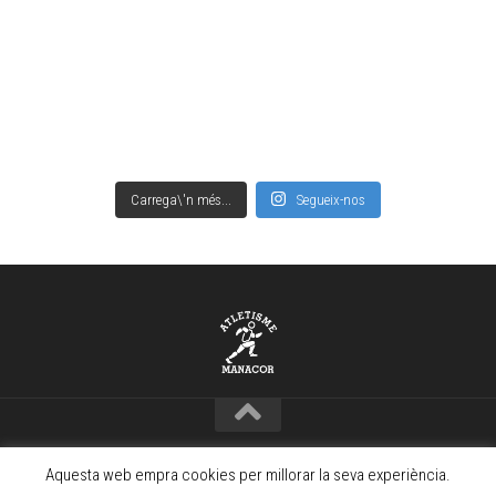
Carrega\'n més...
Segueix-nos
Copyright © Club Atletisme Manacor – 2021 · www.camanacor.com
Aquesta web empra cookies per millorar la seva experiència.
Powered by
WordPress
. Theme by
Alx
.