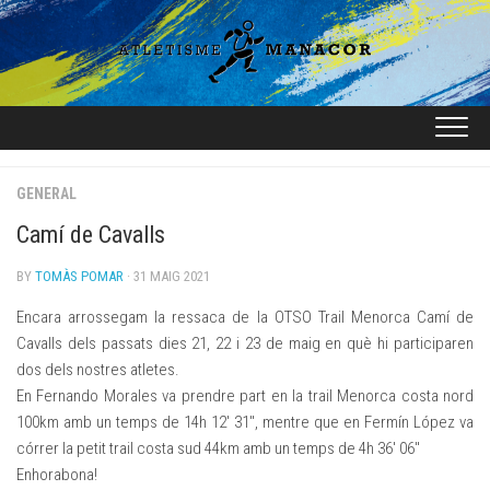
Skip
to
content
GENERAL
Camí de Cavalls
BY
TOMÀS POMAR
· 31 MAIG 2021
Encara arrossegam la ressaca de la
OTSO Trail Menorca Camí de
Cavalls
dels passats dies 21, 22 i 23 de maig en què hi participaren
dos dels nostres atletes.
En Fernando Morales va prendre part en la trail Menorca costa nord
100km amb un temps de 14h 12′ 31″, mentre que en Fermín López va
córrer la petit trail costa sud 44km amb un temps de 4h 36′ 06″
Enhorabona!