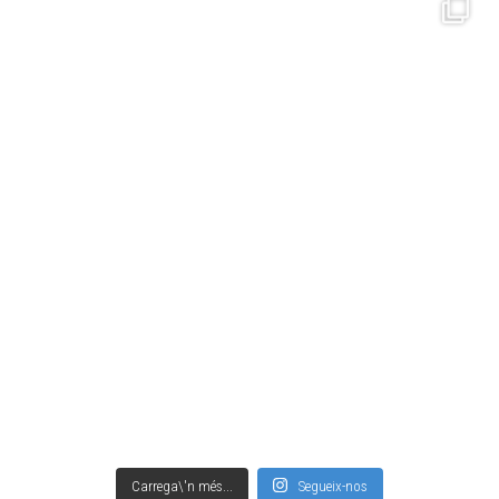
Carrega\'n més...
Segueix-nos