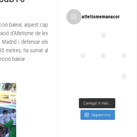
atletismemanacor
cció balear, aquest cap
ació d’Atletisme de les
 Madrid i defensar els
95 metres, ha sumat al
ecció balear.
Carrega\'n més...
Segueix-nos