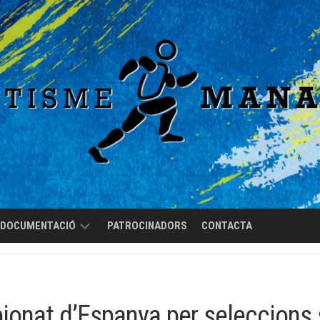
DOCUMENTACIÓ
PATROCINADORS
CONTACTA
REGLAMENT
DE
RÈGIM
onat d’Espanya per seleccions
INTERN