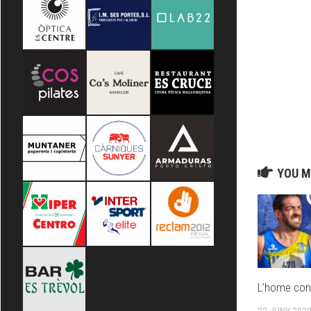
YOU M
L’home cont