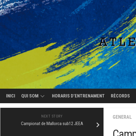
Skip
to
content
INICI
QUI SOM
HORARIS D’ENTRENAMENT
RÈCORDS
EL
NEXT STORY
GENERAL
CLUB
Campionat de Mallorca sub12 JEEA
Campi
L’EQUIP