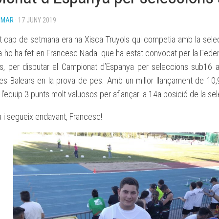
BASES
OMAR
· 17 JUNY 2019
BECA
ESPORTIVA
at cap de setmana era na Xisca Truyols qui competia amb la sele
CLUB
ATLETISME
 ho ha fet en Francesc Nadal que ha estat convocat per la Feder
MANACOR
ars, per disputar el Campionat d’Espanya per seleccions sub16 a
les Balears en la prova de pes. Amb un millor llançament de 10,
 l’equip 3 punts molt valuosos per afiançar la 14a posició de la sel
 i segueix endavant, Francesc!