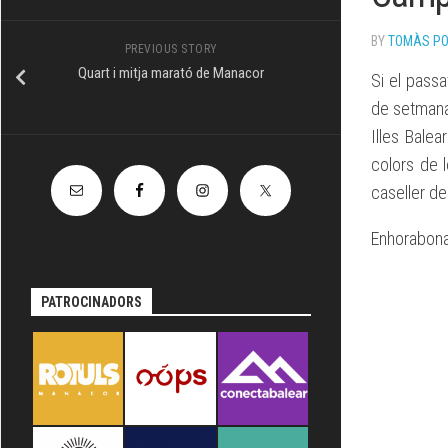
TÈCNIC
BY
TOMÀS P
PREVIOUS STORY
Quart i mitja marató de Manacor
Si el pass
de setmana
Illes Bale
colors de 
caseller de
Enhorabona
PATROCINADORS