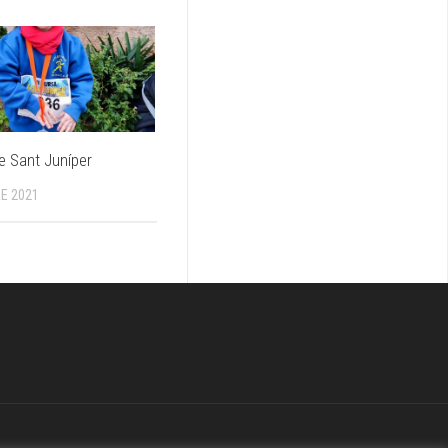
e Sant Juníper
E 2021