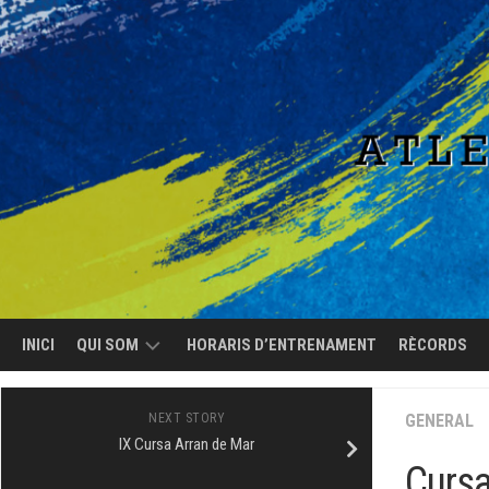
Skip
to
content
INICI
QUI SOM
HORARIS D’ENTRENAMENT
RÈCORDS
EL
NEXT STORY
GENERAL
CLUB
IX Cursa Arran de Mar
Cursa
L’EQUIP