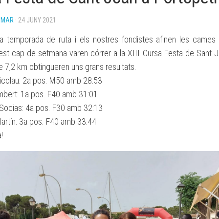
BASES
OMAR
· 24 JUNY 2021
BECA
ESPORTIVA
 temporada de ruta i els nostres fondistes afinen les cames 
CLUB
ATLETISME
est cap de setmana varen córrer a la XIII Cursa Festa de Sant J
MANACOR
e 7,2 km obtingueren uns grans resultats.
colau: 2a pos. M50 amb 28:53
bert: 1a pos. F40 amb 31:01
 Socias: 4a pos. F30 amb 32:13
Martín: 3a pos. F40 amb 33:44
!