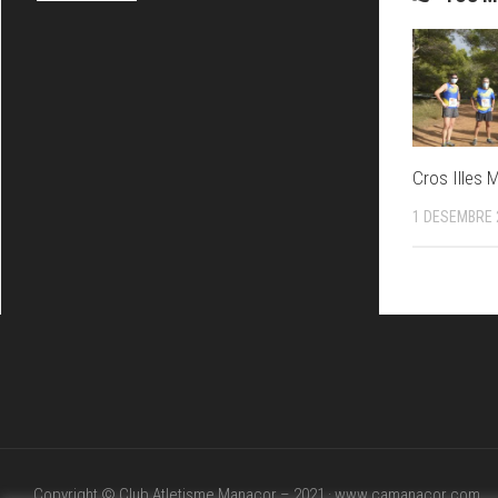
Cros Illes 
1 DESEMBRE 
Copyright © Club Atletisme Manacor – 2021 · www.camanacor.com