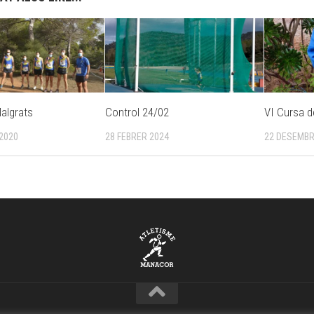
Malgrats
Control 24/02
VI Cursa d
2020
28 FEBRER 2024
22 DESEMBR