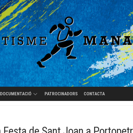
DOCUMENTACIÓ
PATROCINADORS
CONTACTA
REGLAMENT
DE
RÈGIM
 Festa de Sant Joan a Portopet
INTERN