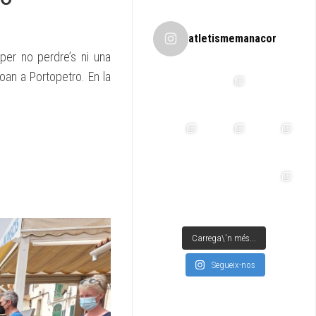
atletismemanacor
per no perdre’s ni una
oan a Portopetro. En la
Carrega\'n més...
Segueix-nos