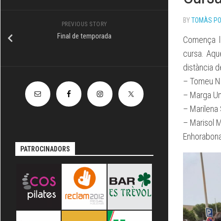
TÈCNIC
BY
TOMÀS P
PREVIOUS STORY
Final de temporada
Comença la
cursa. Aqu
distància d
– Tomeu Ni
– Marga Um
– Marilena
– Marisol 
Enhorabona
PATROCINADORS