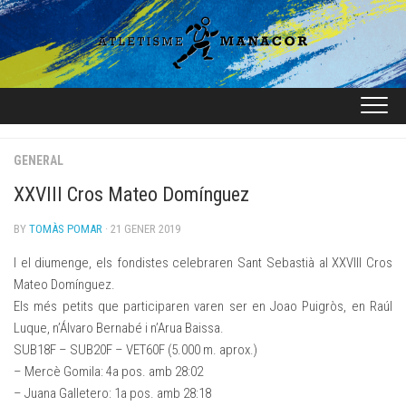
Skip
to
content
GENERAL
XXVIII Cros Mateo Domínguez
BY
TOMÀS POMAR
· 21 GENER 2019
I el diumenge, els fondistes celebraren Sant Sebastià al XXVIII Cros
Mateo Domínguez.
Els més petits que participaren varen ser en Joao Puigròs, en Raúl
Luque, n’Álvaro Bernabé i n’Arua Baissa.
SUB18F – SUB20F – VET60F (5.000 m. aprox.)
– Mercè Gomila: 4a pos. amb 28:02
– Juana Galletero: 1a pos. amb 28:18