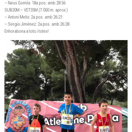
– Neus Gomila: 18a pos. amb 28:56
SUB20M – VET35M (7.000 m. aprox.)
– Antoni Melis: 2a pos. amb 26:21
– Sergio Jiménez: 2a pos. amb 26:28
Enhorabona a tots i totes!