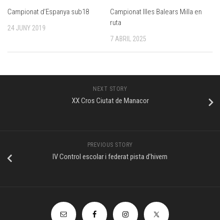
Campionat Illes Balears Milla en
Campionat d’Espanya sub18
ruta
24 JUNY 2019
7 ABRIL 2025
NEXT STORY
XX Cros Ciutat de Manacor
PREVIOUS STORY
IV Control escolar i federat pista d’hivern