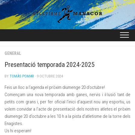
Skip
to
content
GENERAL
Presentació temporada 2024-2025
BY
TOMÀS POMAR
· 9 OCTUBRE 2024
Feis un lloc a l’agenda el pròxim diumenge 20 d’octubre!
Començam una nova temporada amb ganes, nervis i il·lusió tant de
petits com grans i, per fer oficial l’inici d’aquest nou any esportiu, us
volem convidar a l’acte de presentació dels nostres atletes el pròxim
diumenge 20 d’octubre a les 10 h a la pista d’atletisme de la torre dels
Enagistes.
Us hi esperam!