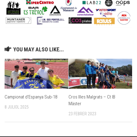
YOU MAY ALSO LIKE...
Campionat d’Espanya Sub-18
Cros Illes Malgrats – Ct IB
Màster
8 JULIOL 2025
23 FEBRER 2023