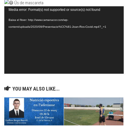
Ús de mascareta
Reproductor
Media error: Format(s) not supported or source(s) not found
de
Baixa el fitxer: http://www.camanacor.com/wp-
vídeo
content/uploads/2020/09/Presentacio%CC%81-Joan-Ros-Covid.mp4?_=1
YOU MAY ALSO LIKE...