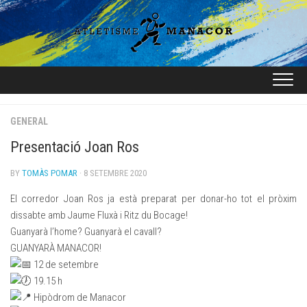
Skip
to
content
GENERAL
Presentació Joan Ros
BY
TOMÀS POMAR
· 8 SETEMBRE 2020
El corredor Joan Ros ja està preparat per donar-ho tot el pròxim
dissabte amb Jaume Fluxà i Ritz du Bocage!
Guanyarà l’home? Guanyarà el cavall?
GUANYARÀ MANACOR!
12 de setembre
19.15 h
Hipòdrom de Manacor