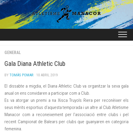
Skip
to
content
GENERAL
Gala Diana Athletic Club
BY
TOMÀS POMAR
· 10 ABRIL 2019
El dissabte a migdia, el Diana Athletic Club va organitzar la seva gala
anual on ens convidaren a participar com a Club.
Es va atorgar un premi a na Xisca Truyols Riera per reconèixer els
seus mèrits esportius d’aquesta temporada i un altre al Club Atletisme
Manacor com a reconeixement per l’associació entre clubs i pel
recent Campionat de Balears per clubs que guanyaren en categoria
femenina.