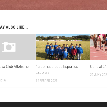
AY ALSO LIKE...
iva Club Atletisme
1a Jornada Jocs Esportius
Control 24
Escolars
29 JUNY 20
2019
14 FEBRER 2023