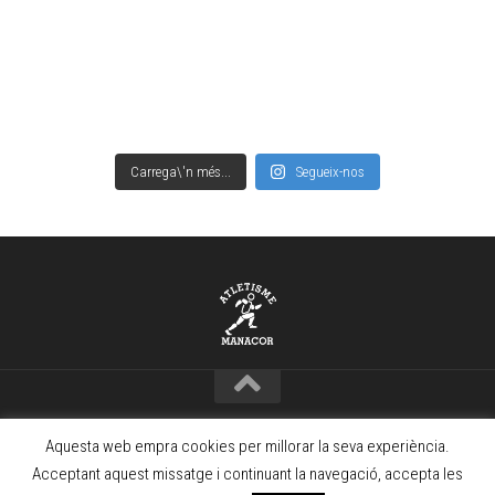
Carrega\'n més...
Segueix-nos
Copyright © Club Atletisme Manacor – 2021 · www.camanacor.com
Aquesta web empra cookies per millorar la seva experiència.
Powered by
WordPress
. Theme by
Alx
.
Acceptant aquest missatge i continuant la navegació, accepta les