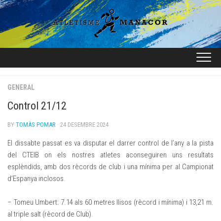
Skip
to
content
GENERAL
Control 21/12
BY
TOMÀS POMAR
· 24 DESEMBRE 2024
El dissabte passat es va disputar el darrer control de l’any a la pista
del CTEIB on els nostres atletes aconseguiren uns resultats
esplèndids, amb dos rècords de club i una mínima per al Campionat
d’Espanya inclosos.
– Tomeu Umbert: 7.14 als 60 metres llisos (rècord i mínima) i 13,21 m.
al triple salt (rècord de Club).