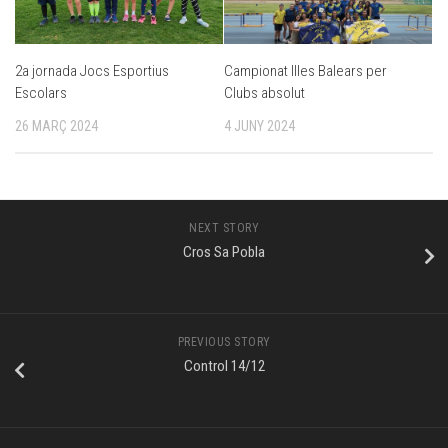
2a jornada Jocs Esportius
Campionat Illes Balears per
Escolars
Clubs absolut
26 MARÇ 2024
4 JUNY 2024
NEXT STORY
Cros Sa Pobla
PREVIOUS STORY
Control 14/12