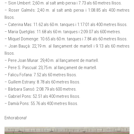
– Sion Umbert: 2,60 m. al salt amb perxa i 7.73 als 60 metres llisos.
– Roser Galmés: 2,40 m. al salt amb perxa i 1:08.85 als 400 metres
llisos.
– Caterina Mas: 11.62 als 60 m. tanques i 1:17:01 als 400 metres llisos.
– Maria Quetglas: 11.68 als 60 m. tanques i 2:09.07 als 600 metres.
– Miquel Domenge: 10.65 als 60 m. tanques i 7.84 als 60 metres llisos.
– Joan Bauçà: 22,19 m. al llançament de martell i 9.13 als 60 metres
llisos.
– Pere Joan Munar: 29,40 m. al llançament de martell.
– Pere S. Pascual: 23,75 m. al llançament de martell.
– Falicu Fofana: 7.52 als 60 metres llisos.
– Guillem Estrany: 8.78 als 60 metres llisos.
– Bàrbara Sansó: 2:08.79 als 600 metres.
– Gabriel Pons: 52.51 als 400 metres llisos.
– Damià Pons: 55.76 als 400 metres llisos.
Enhorabona!