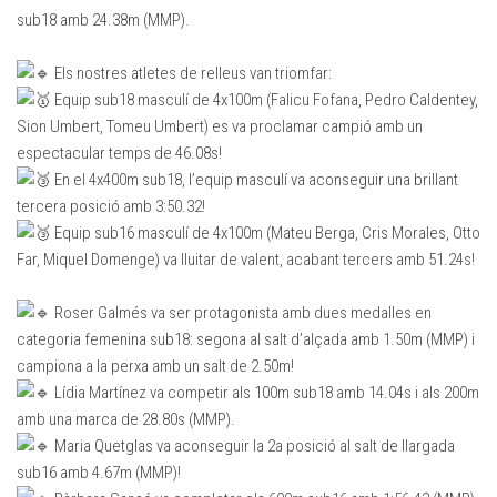
sub18 amb 24.38m (MMP).
Els nostres atletes de relleus van triomfar:
Equip sub18 masculí de 4x100m (Falicu Fofana, Pedro Caldentey,
Sion Umbert, Tomeu Umbert) es va proclamar campió amb un
espectacular temps de 46.08s!
En el 4x400m sub18, l’equip masculí va aconseguir una brillant
tercera posició amb 3:50.32!
Equip sub16 masculí de 4x100m (Mateu Berga, Cris Morales, Otto
Far, Miquel Domenge) va lluitar de valent, acabant tercers amb 51.24s!
Roser Galmés va ser protagonista amb dues medalles en
categoria femenina sub18: segona al salt d’alçada amb 1.50m (MMP) i
campiona a la perxa amb un salt de 2.50m!
Lídia Martínez va competir als 100m sub18 amb 14.04s i als 200m
amb una marca de 28.80s (MMP).
Maria Quetglas va aconseguir la 2a posició al salt de llargada
sub16 amb 4.67m (MMP)!