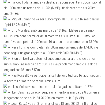
Falicou Fofana també va destacar, aconseguint el subcampionat
als 100m amb un temps de 11.95s (MMP) i finalitzant setè als 200m
amb 24.86s.
Miquel Domenge va ser subcampió als 100m sub16, marcant un
ràpid 12.25s (MMP).
Cris Morales, amb una marca de 13.16s, i Mateu Berga amb
13.87s, van donar el millor de si mateixos als 100m sub16. Otto Far
també va competir als 100m sub16, aturant el cronòmetre en 13.95s.
Pere Fons va completar els 600m amb un temps de 1:44.00 i va
aconseguir un gran registre al 1000m amb 3:09.80 (MMP).
Sion Umbert va obtenir el subcampionat a la prova de perxa
sub18 amb una marca de 2.60m, i es va proclamar campió al salt de
longitud sub18 amb 5.59m!
Pau Rosselló va participar al salt de longitud sub16, aconseguint
la seva millor marca personal amb 4.11m.
Lluís Molina va ser cinquè al salt d’alçada sub16 amb 1.37m.
Íker Sánchez va aconseguir una meritòria marca de 8.85m en el
llançament de pes sub18 i 20.90m en martell sub18 (MMP).
Joan Bauzà va ser 3r en martell sub18 amb 28.22m i 4t en disc