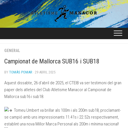
Skip
to
content
GENERAL
Campionat de Mallorca SUB16 i SUB18
BY
TOMÀS POMAR
· 29 ABRIL 2025
Aquest dissabte, 26 d’abril de 2025, el CTEIB va ser testimoni del gran
paper dels atletes del Club Atletisme Manacor al Campionat de
Mallorca sub16 i sub18.
Tomeu Umbert va brillar als 100m i als 200m sub18, proclamant-
se campió amb uns impressionants 11.41s i 22.52s respectivament,
establint una nova Millor Marca Personal als 200m i mínima nacional!