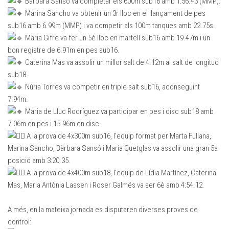
Bàrbara Sansó va completar els 600m sub16 amb 1:56.43 (MMP).
Marina Sancho va obtenir un 3r lloc en el llançament de pes
sub16 amb 6.99m (MMP) i va competir als 100m tanques amb 22.75s.
Maria Gifre va fer un 5è lloc en martell sub16 amb 19.47m i un
bon registre de 6.91m en pes sub16.
Caterina Mas va assolir un millor salt de 4.12m al salt de longitud
sub18.
Núria Torres va competir en triple salt sub16, aconseguint
7.94m.
Maria de Lluc Rodríguez va participar en pes i disc sub18 amb
7.06m en pes i 15.96m en disc.
A la prova de 4x300m sub16, l’equip format per Marta Fullana,
Marina Sancho, Bàrbara Sansó i Maria Quetglas va assolir una gran 5a
posició amb 3:20.35.
A la prova de 4x400m sub18, l’equip de Lídia Martínez, Caterina
Mas, Maria Antònia Lassen i Roser Galmés va ser 6è amb 4:54.12.
A més, en la mateixa jornada es disputaren diverses proves de
control: