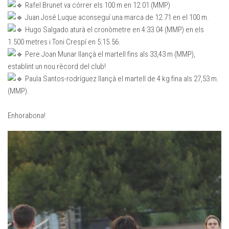
Rafel Brunet va córrer els 100 m en 12.01 (MMP)
Juan José Luque aconseguí una marca de 12.71 en el 100 m.
Hugo Salgado aturà el cronòmetre en 4:33.04 (MMP) en els
1.500 metres i Toni Crespí en 5:15.56.
Pere Joan Munar llançà el martell fins als 33,43 m (MMP),
establint un nou rècord del club!
Paula Santos-rodríguez llançà el martell de 4 kg fina als 27,53 m.
(MMP).
Enhorabona!