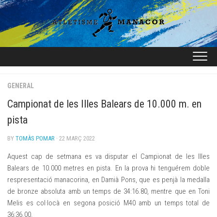
Skip
to
content
GENERAL
Campionat de les Illes Balears de 10.000 m. en
pista
BY
TOMÀS POMAR
· 22 MARÇ 2022
Aquest cap de setmana es va disputar el Campionat de les Illes
Balears de 10.000 metres en pista. En la prova hi tenguérem doble
respresentació manacorina, en Damià Pons, que es penjà la medalla
de bronze absoluta amb un temps de 34:16.80, mentre que en Toni
Melis es col·locà en segona posició M40 amb un temps total de
36:36.00.