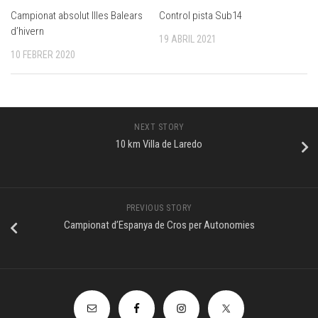
Control pista Sub14
Campionat absolut Illes Balears
d’hivern
19 ABRIL 2021
10 FEBRER 2020
NEXT STORY
10 km Villa de Laredo
PREVIOUS STORY
Campionat d’Espanya de Cros per Autonomies