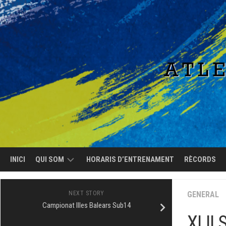
Skip
to
content
INICI
QUI SOM
HORARIS D’ENTRENAMENT
RÈCORDS
EL
NEXT STORY
GENERAL
CLUB
Campionat Illes Balears Sub14
XLII
L’EQUIP