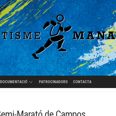
DOCUMENTACIÓ
PATROCINADORS
CONTACTA
REGLAMENT
DE
RÈGIM
 Semi-Marató de Campos
INTERN