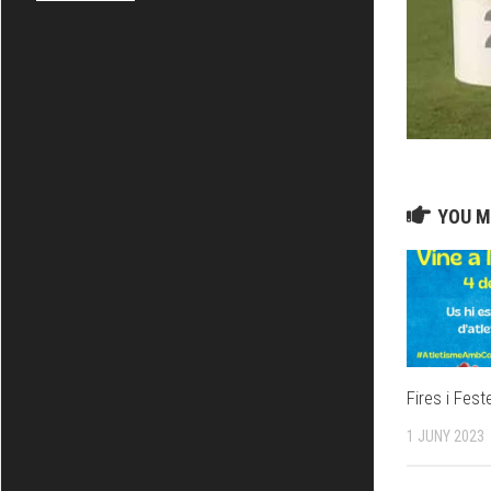
YOU M
Fires i Fes
1 JUNY 2023