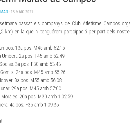
BASES
OMAR
· 15 MAIG 2021
BECA
ESPORTIVA
 setmana passat els companys de
Club Atletisme Campos
orga
CLUB
ATLETISME
,5 km) en la que hi tenguérem participació per part dels nostr
MANACOR
ampos: 13a pos. M45 amb 52:15
a Umbert: 2a pos. F45 amb 52:49
 Socias: 3a pos. F30 amb 53:43
 Gomila: 24a pos. M45 amb 55:26
Alcover: 3a pos. M55 amb 56:08
Munar: 29a pos. M45 amb 57:00
 Morales: 20a pos. M30 amb 1:02:59
iera: 4a pos. F35 amb 1:09:35
!