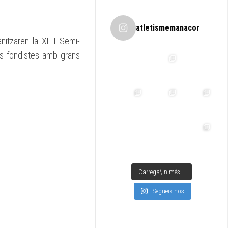
atletismemanacor
nitzaren la XLII Semi-
es fondistes amb grans
Carrega\'n més...
Segueix-nos