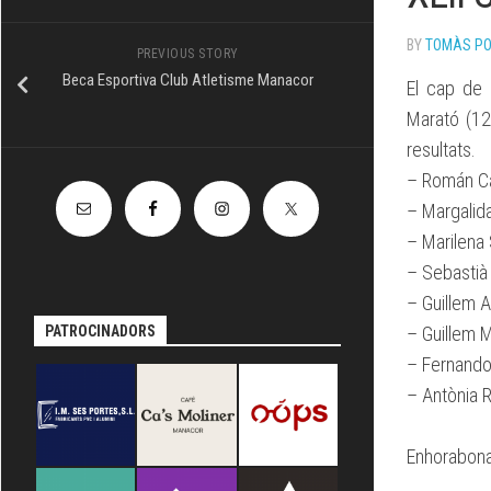
TÈCNIC
BY
TOMÀS P
PREVIOUS STORY
Beca Esportiva Club Atletisme Manacor
El cap de
Marató (12
resultats.
– Román C
– Margalid
– Marilena
– Sebastià
– Guillem 
PATROCINADORS
– Guillem 
– Fernando
– Antònia R
Enhorabona