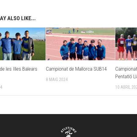
AY ALSO LIKE...
e les Illes Balears
Campionat de Mallorca SUB14
Campionat 
Pentatló 
8 MAIG 2024
24
10 ABRIL 20