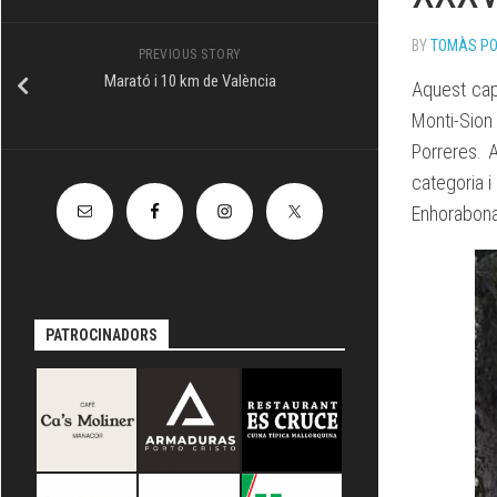
TÈCNIC
BY
TOMÀS P
PREVIOUS STORY
Marató i 10 km de València
Aquest cap
Monti-Sion 
Porreres. 
categoria i 
Enhorabona
PATROCINADORS