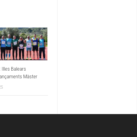
Illes Balears
Llançaments Màster
25