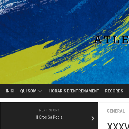
Skip
to
content
INICI
QUI SOM
HORARIS D’ENTRENAMENT
RÈCORDS
EL
NEXT STORY
GENERAL
CLUB
II Cros Sa Pobla
XXXVI
L’EQUIP