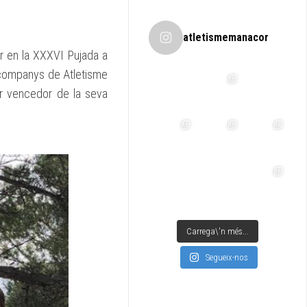
atletismemanacor
ar en la XXXVI Pujada a
s companys de Atletisme
ar vencedor de la seva
Carrega\'n més...
Segueix-nos