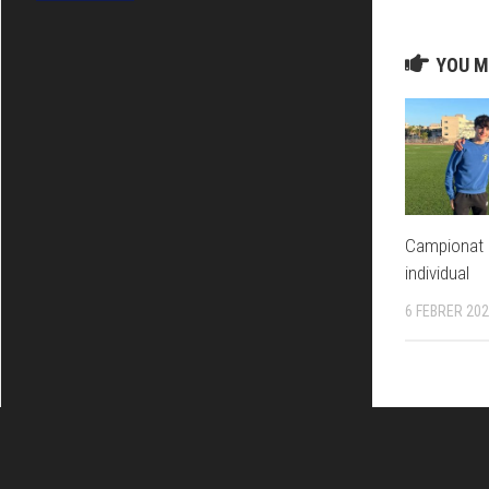
YOU M
Campionat d
individual
6 FEBRER 20