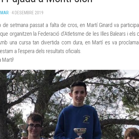
BASES
OMAR
· 4 DESEMBRE 2019
BECA
ESPORTIVA
 de setmana passat a falta de cros, en Martí Ginard va particip
CLUB
ATLETISME
que organitzen la Federació d’Atletisme de les Illes Balears i el
MANACOR
Amb una cursa tan divertida com dura, en Martí es va proclam
estam a l’espera dels resultats oficials.
 Martí!