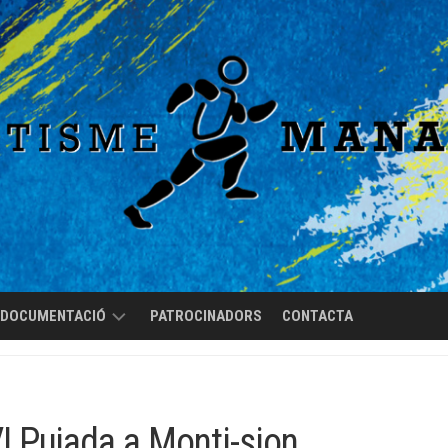
DOCUMENTACIÓ
PATROCINADORS
CONTACTA
REGLAMENT
DE
RÈGIM
 Pujada a Monti-sion
INTERN