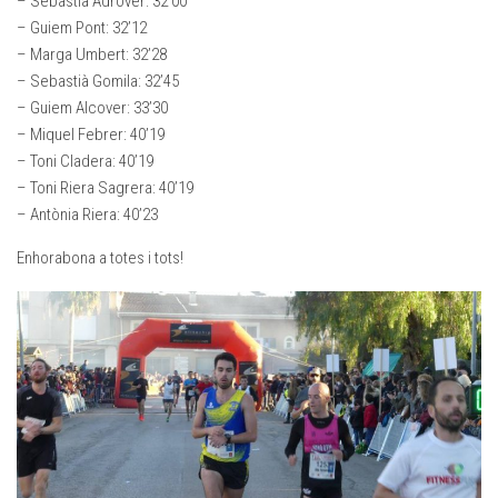
– Sebastià Adrover: 32’00
– Guiem Pont: 32’12
– Marga Umbert: 32’28
– Sebastià Gomila: 32’45
– Guiem Alcover: 33’30
– Miquel Febrer: 40’19
– Toni Cladera: 40’19
– Toni Riera Sagrera: 40’19
– Antònia Riera: 40’23
Enhorabona a totes i tots!