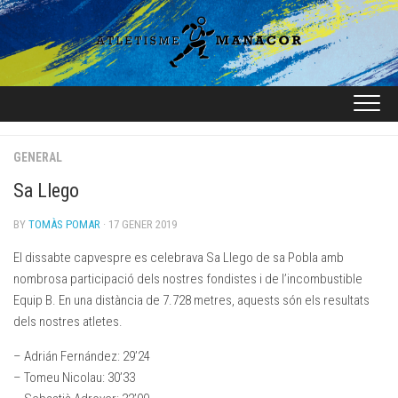
Skip
to
content
GENERAL
Sa Llego
BY
TOMÀS POMAR
· 17 GENER 2019
El dissabte capvespre es celebrava Sa Llego de sa Pobla amb
nombrosa participació dels nostres fondistes i de l’incombustible
Equip B. En una distància de 7.728 metres, aquests són els resultats
dels nostres atletes.
– Adrián Fernández: 29’24
– Tomeu Nicolau: 30’33