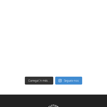
Carrega\'n més...
Segueix-nos