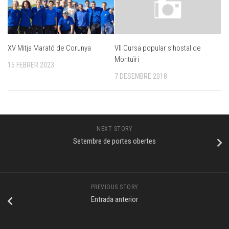
XV Mitja Marató de Corunya
VII Cursa popular s’hostal de
Montuïri
15 FEBRER 2023
7 DESEMBRE 2018
NEXT STORY
Setembre de portes obertes
PREVIOUS STORY
Entrada anterior