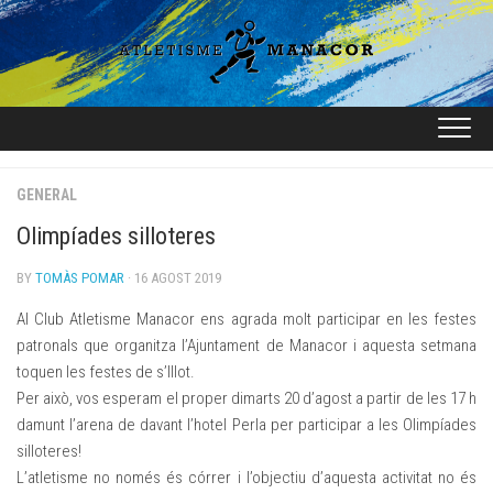
Skip
to
content
GENERAL
Olimpíades silloteres
BY
TOMÀS POMAR
· 16 AGOST 2019
Al Club Atletisme Manacor ens agrada molt participar en les festes
patronals que organitza l’Ajuntament de Manacor i aquesta setmana
toquen les festes de s’Illot.
Per això, vos esperam el proper dimarts 20 d’agost a partir de les 17 h
damunt l’arena de davant l’hotel Perla per participar a les Olimpíades
silloteres!
L’atletisme no només és córrer i l’objectiu d’aquesta activitat no és