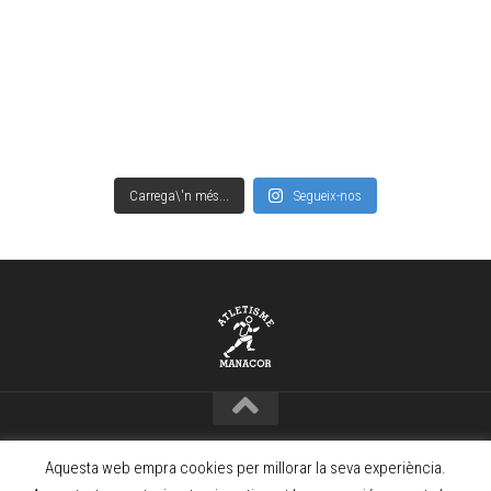
Carrega\'n més...
Segueix-nos
Copyright © Club Atletisme Manacor – 2021 · www.camanacor.com
Aquesta web empra cookies per millorar la seva experiència.
Powered by
WordPress
. Theme by
Alx
.