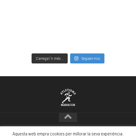
Carrega\'n més...
Segueix-nos
Copyright © Club Atletisme Manacor – 2021 · www.camanacor.com
Aquesta web empra cookies per millorar la seva experiència.