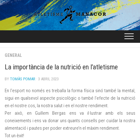
Skip
to
content
GENERAL
La importància de la nutrició en l’atletisme
BY
TOMÀS POMAR
· 3 ABRIL 2023
En l’esport no només es treballa la forma física sinó també la mental,
sigui en qualsevol aspecte psicològic o també l’efecte de la nutrició
en el nostre cos, la nostra salut i en el nostre rendiment.
Per això, en Guillem Bergas ens va il·lustrar amb els seus
coneixements i ens va donar uns quants consells per cuidar la nostra
alimentació i pautes per poder extreure’n el màxim rendiment.
Tot un èxit!