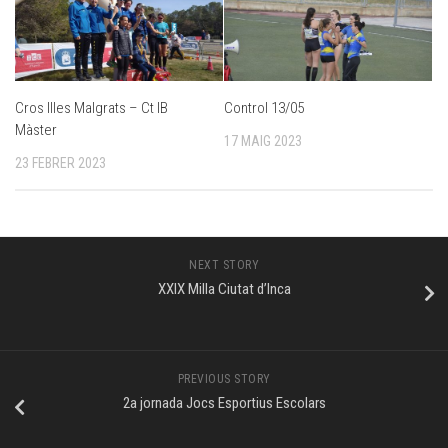
Cros Illes Malgrats – Ct IB
Control 13/05
Màster
17 MAIG 2023
23 FEBRER 2023
NEXT STORY
XXIX Milla Ciutat d’Inca
PREVIOUS STORY
2a jornada Jocs Esportius Escolars