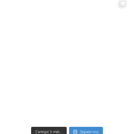
Carrega\'n més...
Segueix-nos