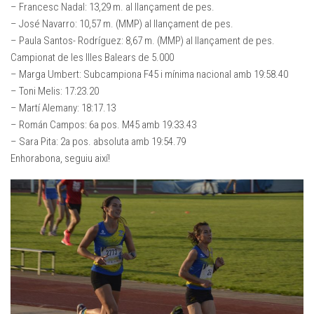
– Francesc Nadal: 13,29 m. al llançament de pes.
– José Navarro: 10,57 m. (MMP) al llançament de pes.
– Paula Santos- Rodríguez: 8,67 m. (MMP) al llançament de pes.
Campionat de les Illes Balears de 5.000
– Marga Umbert: Subcampiona F45 i mínima nacional amb 19:58.40
– Toni Melis: 17:23.20
– Martí Alemany: 18:17.13
– Román Campos: 6a pos. M45 amb 19:33.43
– Sara Pita: 2a pos. absoluta amb 19:54.79
Enhorabona, seguiu així!