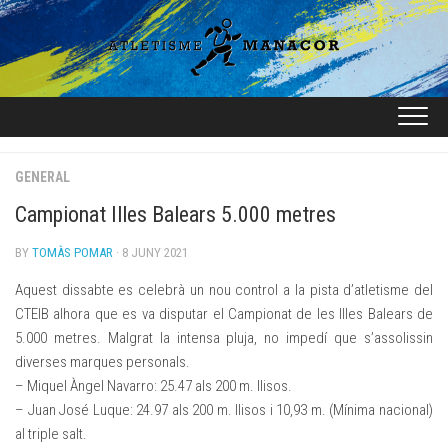
Skip
to
content
GENERAL
Campionat Illes Balears 5.000 metres
BY
TOMÀS POMAR
· 8 JUNY 2021
Aquest dissabte es celebrà un nou control a la pista d’atletisme del
CTEIB alhora que es va disputar el Campionat de les Illes Balears de
5.000 metres. Malgrat la intensa pluja, no impedí que s’assolissin
diverses marques personals.
– Miquel Àngel Navarro: 25.47 als 200 m. llisos.
– Juan José Luque: 24.97 als 200 m. llisos i 10,93 m. (Mínima nacional)
al triple salt.