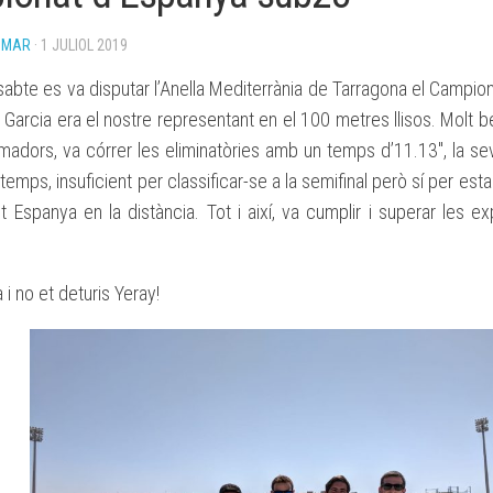
BASES
OMAR
· 1 JULIOL 2019
BECA
ESPORTIVA
sabte es va disputar l’Anella Mediterrània de Tarragona el Campi
CLUB
ATLETISME
. Garcia era el nostre representant en el 100 metres llisos. Mol
MANACOR
imadors, va córrer les eliminatòries amb un temps d’11.13″, la s
 temps, insuficient per classificar-se a la semifinal però sí per es
t Espanya en la distància. Tot i així, va cumplir i superar les ex
.
i no et deturis Yeray!