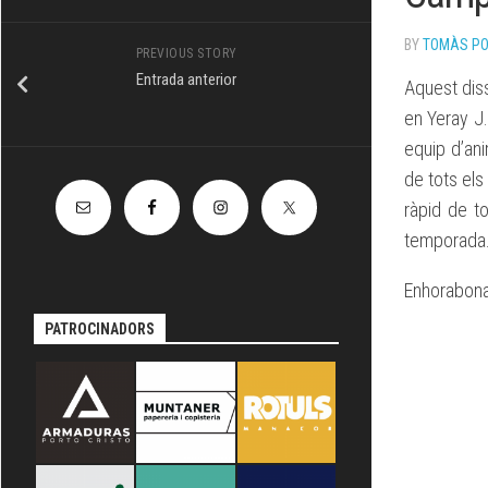
TÈCNIC
BY
TOMÀS P
PREVIOUS STORY
Entrada anterior
Aquest dis
en Yeray J
equip d’an
de tots els
ràpid de to
temporada
Enhorabona 
PATROCINADORS