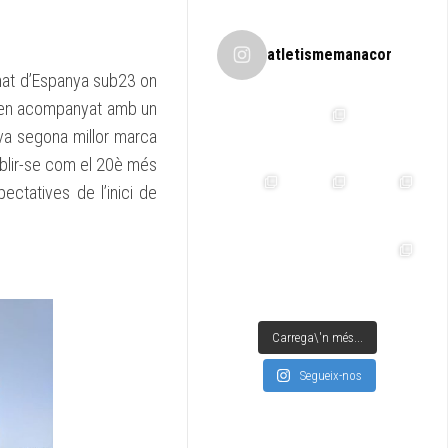
atletismemanacor
onat d’Espanya sub23 on
t ben acompanyat amb un
eva segona millor marca
tablir-se com el 20è més
pectatives de l’inici de
Carrega\'n més...
Segueix-nos