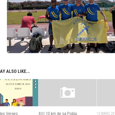
AY ALSO LIKE...
 les Verges
XIII 10 km de sa Pobla
12 MARÇ 20