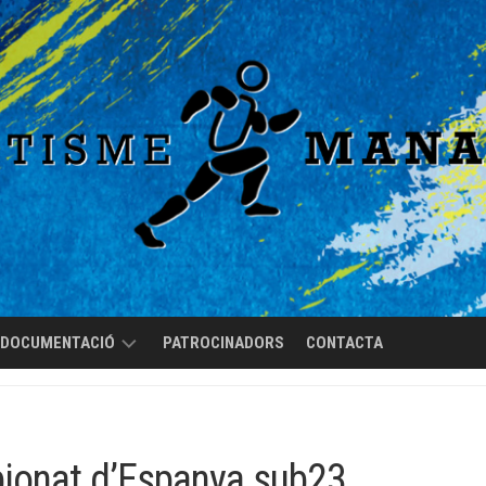
DOCUMENTACIÓ
PATROCINADORS
CONTACTA
REGLAMENT
DE
RÈGIM
ionat d’Espanya sub23
INTERN