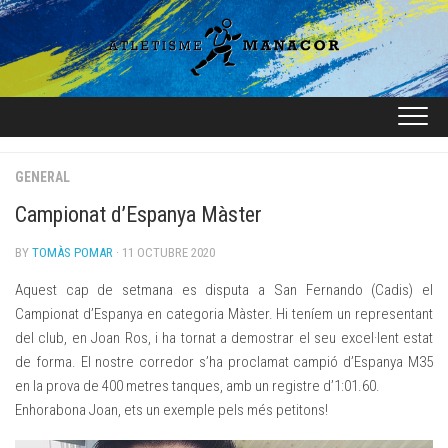
Skip
to
content
GENERAL
Campionat d’Espanya Màster
BY
TOMÀS POMAR
· 11 OCTUBRE 2020
Aquest cap de setmana es disputa a San Fernando (Cadis) el
Campionat d’Espanya en categoria Màster. Hi teníem un representant
del club, en Joan Ros, i ha tornat a demostrar el seu excel·lent estat
de forma. El nostre corredor s’ha proclamat campió d’Espanya M35
en la prova de 400 metres tanques, amb un registre d’1:01.60.
Enhorabona Joan, ets un exemple pels més petitons!