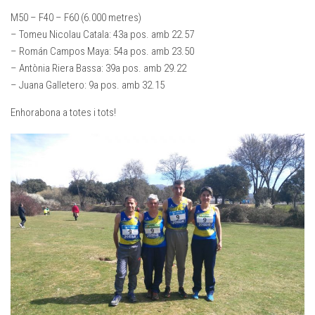
M50 – F40 – F60 (6.000 metres)
– Tomeu Nicolau Catala: 43a pos. amb 22.57
– Román Campos Maya: 54a pos. amb 23.50
– Antònia Riera Bassa: 39a pos. amb 29.22
– Juana Galletero: 9a pos. amb 32.15
Enhorabona a totes i tots!