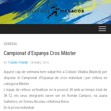
Skip
to
content
GENERAL
Campionat d’Espanya Cros Màster
BY
TOMÀS POMAR
· 18 MARÇ 2019
Aquest cap de setmana hem viatjat fins a Collado Villalba (Madrid) per
disputar el Campionat d’Espanya de cros individual i per relleus en
categoria Màster.
L’equip de relleus va finalitzar en la posició 24 amb un temps total de
34.12; els seus integrants varen ser en Román Campos, na Juana
Galletero, en Tomeu Nicolau i n’Antònia Riera.
En la prova individual: