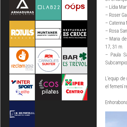
– Lídia Mar
– Roser Ga
– Caterina 
– Rosa San
– Maria de
17, 31 m.
– Paula S
Subcampion
L’equip de
el femení r
Enhorabona