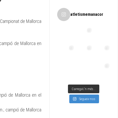
atletismemanacor
l Campionat de Mallorca
bcampió de Mallorca en
Carrega\'n més...
pió de Mallorca en el
Segueix-nos
m.; campió de Mallorca