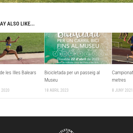
AY ALSO LIKE...
e les Illes Balears
Bicicletada per un passeig al
Campionat 
Museu
metres
 2020
18 ABRIL 2023
8 JUNY 202