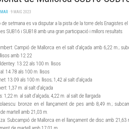
BASES
OMAR
· 9 MAIG 2023
BECA
ESPORTIVA
de setmana es va disputar a la pista de la torre dels Enagistes e
CLUB
ATLETISME
es SUB16 i SUB18 amb una gran participació i millors resultats.
MANACOR
bert: Campió de Mallorca en el salt d’alçada amb 6,22 m.; su
llisos amb 12.22
dentey: 13.22 als 100 m. llisos
l: 14.78 als 100 m. llisos
et: 13.09 als 100 m. llisos; 1,42 al salt d’alçada
rt: 1,37 m. al salt d’alçada
: 1,22 m. al salt d’alçada; 4,22 m. al salt de llargada
colaescu: bronze en el llançament de pes amb 8,49 m.; subcam
 de martell amb 21,03 m.
za: Subcampió de Mallorca en el llançament de disc amb 21,63 
çament de martell amb 17,01 m.