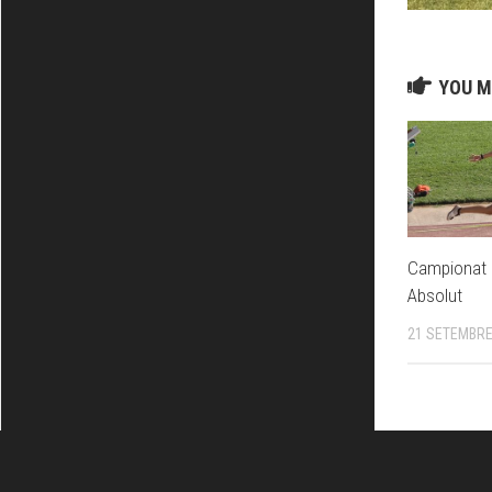
YOU M
Campionat d
Absolut
21 SETEMBRE