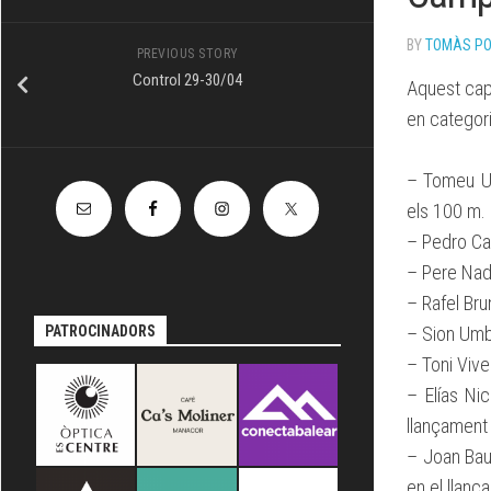
TÈCNIC
BY
TOMÀS P
PREVIOUS STORY
Control 29-30/04
Aquest cap 
en categori
– Tomeu Um
els 100 m. 
– Pedro Cal
– Pere Nada
– Rafel Brun
PATROCINADORS
– Sion Umbe
– Toni Vives
– Elías Ni
llançament
– Joan Bau
en el llan