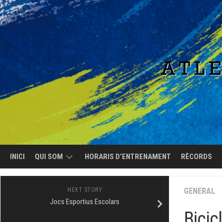
Skip
to
content
INICI
QUI SOM
HORARIS D’ENTRENAMENT
RÈCORDS
EL
NEXT STORY
GENERAL
CLUB
Jocs Esportius Escolars
Bicic
L’EQUIP