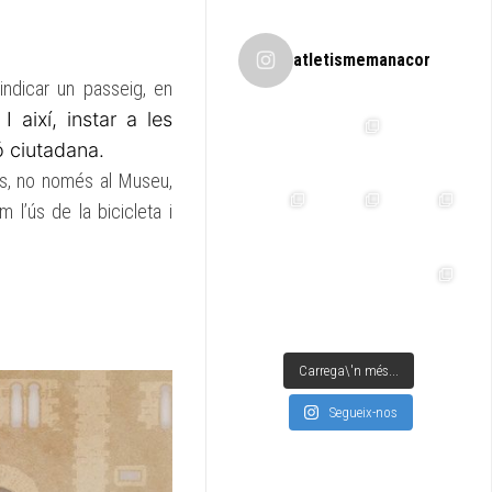
atletismemanacor
indicar un passeig, en
.
I així, instar a les
ó ciutadana.
és, no només al Museu,
 l’ús de la bicicleta i
Carrega\'n més...
Segueix-nos