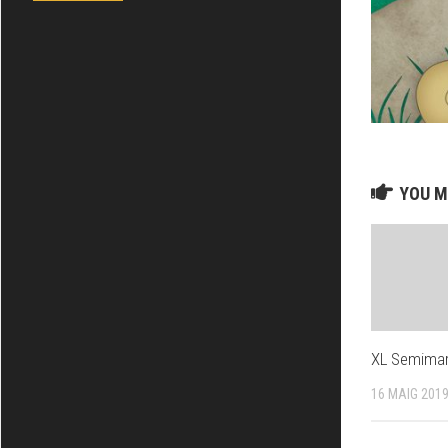
YOU M
XL Semima
16 MAIG 201