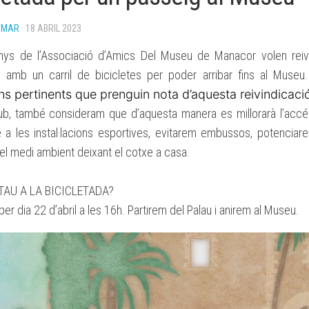
BASES
OMAR
· 18 ABRIL 2023
BECA
ESPORTIVA
ys de l’
Associació d’Amics Del Museu de Manacor
volen reiv
CLUB
ATLETISME
, amb un carril de bicicletes per poder arribar fins al Museu
MANACOR
ons pertinents que prenguin nota d’aquesta reivindicaci
ub, també consideram que d’aquesta manera es millorarà l’acc
 a les instal·lacions esportives, evitarem embussos, potenciarem
el medi ambient deixant el cotxe a casa.
AU A LA BICICLETADA?
per dia 22 d’abril a les 16h. Partirem del Palau i anirem al Museu.