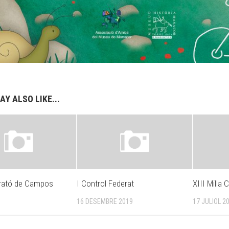
AY ALSO LIKE...
rató de Campos
I Control Federat
XIII Milla
9
16 DESEMBRE 2019
17 JULIOL 2