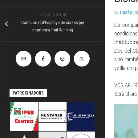
TÈCNIC
BY
TOMÀS P
PREVIOUS STORY
Campionat d’Espanya de curses per
Els compan
muntanya Trail Running
condicions
instituci
Des del Cl
sinó també
vetllarem p
VOS APUNT
PATROCINADORS
Serà el pro