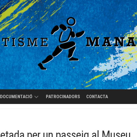
DOCUMENTACIÓ
PATROCINADORS
CONTACTA
REGLAMENT
DE
RÈGIM
letada per un passeig al Museu
INTERN