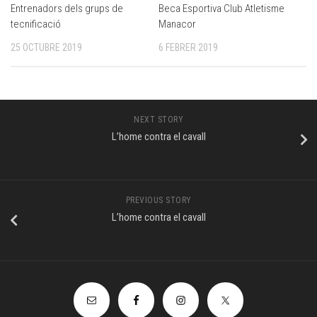
Entrenadors dels grups de
Beca Esportiva Club Atletisme
tecnificació
Manacor
25 OCTUBRE 2019
6 FEBRER 2019
NEXT STORY
L’home contra el cavall
PREVIOUS STORY
L’home contra el cavall