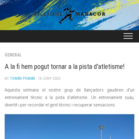
Skip
to
content
GENERAL
A la fi hem pogut tornar a la pista d’atletisme!
BY
TOMÀS POMAR
· 14 JUNY 2020
Aquesta setmana el nostre grup de llançadors gaudiren d’un
entrenament tècnic a la pista d’atletisme. Un entrenament suau,
divertit i per recordar el gest tècnic i recuperar sensacions.