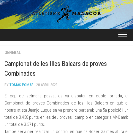
Skip
to
content
GENERAL
Campionat de les Illes Balears de proves
Combinades
BY
TOMÀS POMAR
· 28 ABRIL 2023
El cap de setmana passat es va disputar, en doble jornada, el
Campionat de proves Combinades de les Illes Balears en què el
nostre atleta Juanjo Luque en va prendre part amb una 5a posició i un
total de 3.458 punts en les deu proves i campió en categoria M40 amb
un total de 3.571 punts.
També serví per realitzar un control en què na Roser Galmés aturà el