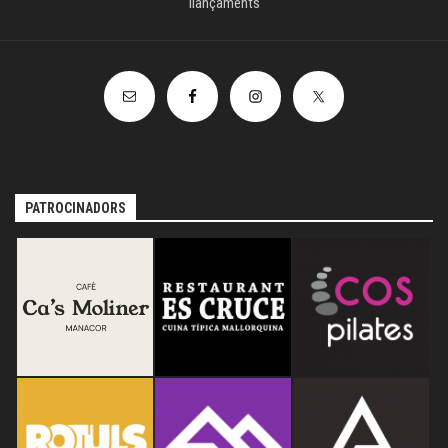
llançaments
PATROCINADORS