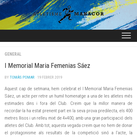
Skip
to
content
GENERAL
I Memorial Maria Femenias Sáez
BY
TOMÀS POMAR
· 19 FEBRER 2019
Aquest cap de setmana, hem celebrat el I Memorial Maria Femenias
Sáez, un acte per retre un humil homenatge a una de les atletes més
estimades dins i fora del Club. Creim que la millor manera de
recordar-la ha estat prenent part en la seva prova predilecta, els 400
metres llisos i un relleu mixt de 4×400, amb una gran participació dels
atletes del Club. Amb tot, aquesta vegada creim que no hem de donar
el protagonisme als resultats de la competició sinó a l’acte, la