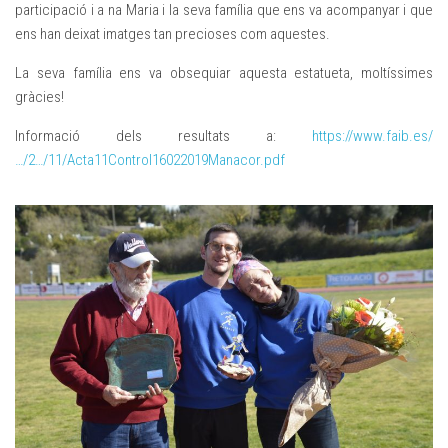
participació i a na Maria i la seva família que ens va acompanyar i que
ens han deixat imatges tan precioses com aquestes.
La seva família ens va obsequiar aquesta estatueta, moltíssimes
gràcies!
Informació dels resultats a:
https://www.faib.es/
…/2…/11/Acta11Control16022019Manacor.pdf