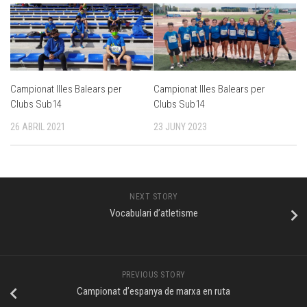
Campionat Illes Balears per
Campionat Illes Balears per
Clubs Sub14
Clubs Sub14
26 ABRIL 2021
23 JUNY 2023
NEXT STORY
Vocabulari d’atletisme
PREVIOUS STORY
Campionat d’espanya de marxa en ruta