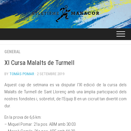
Skip
to
content
GENERAL
XI Cursa Malalts de Turmell
BY
TOMÀS POMAR
· 2 SETEMBRE 2019
Aquest cap de setmana es va disputar l’XI edició de la cursa dels
Malalts de Turmell de Sant Llorenç amb una àmplia participació dels
nostres fondistes i, sobretot, de l’Equip B en un cicruit tan divertit com
dur.
En la prova de 6,6 km:
– Miquel Pomar: 21a pos. ABM amb 30:03.