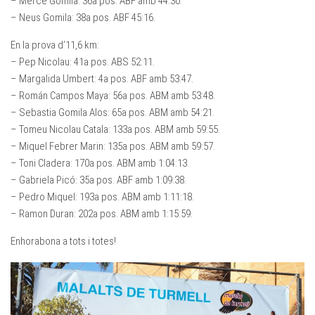
– Mercè Gomila: 36a pos. ABF amb 44:30.
– Neus Gomila: 38a pos. ABF 45:16.
En la prova d’11,6 km:
– Pep Nicolau: 41a pos. ABS 52:11.
– Margalida Umbert: 4a pos. ABF amb 53:47.
– Román Campos Maya: 56a pos. ABM amb 53:48.
– Sebastia Gomila Alos: 65a pos. ABM amb 54:21.
– Tomeu Nicolau Catala: 133a pos. ABM amb 59:55.
– Miquel Febrer Marin: 135a pos. ABM amb 59:57.
– Toni Cladera: 170a pos. ABM amb 1:04:13.
– Gabriela Picó: 35a pos. ABF amb 1:09:38.
– Pedro Miquel: 193a pos. ABM amb 1:11:18.
– Ramon Duran: 202a pos. ABM amb 1:15:59.
Enhorabona a tots i totes!