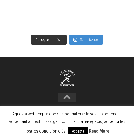
Carrega\'n més...
Segueix-nos
Copyright © Club Atletisme Manacor – 2021 · www.camanacor.com
Aquesta web empra cookies per millorar la seva experiència.
Powered by
WordPress
. Theme by
Alx
.
Acceptant aquest missatge i continuant la navegació, accepta les
nostres condición d'ús.
Read More
Accepta