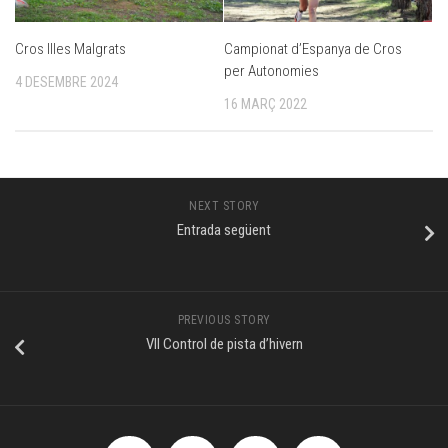
Cros Illes Malgrats
Campionat d’Espanya de Cros
per Autonomies
4 DESEMBRE 2024
16 MARÇ 2022
NEXT STORY
Entrada següent
PREVIOUS STORY
VII Control de pista d’hivern