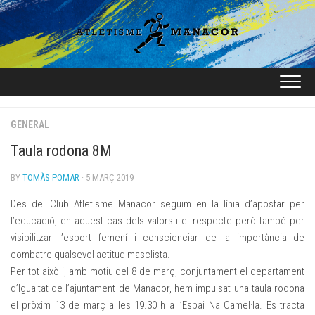
Skip
to
content
GENERAL
Taula rodona 8M
BY
TOMÀS POMAR
· 5 MARÇ 2019
Des del Club Atletisme Manacor seguim en la línia d’apostar per
l’educació, en aquest cas dels valors i el respecte però també per
visibilitzar l’esport femení i conscienciar de la importància de
combatre qualsevol actitud masclista.
Per tot això i, amb motiu del 8 de març, conjuntament el departament
d’Igualtat de l’ajuntament de Manacor, hem impulsat una taula rodona
el pròxim 13 de març a les 19.30 h a l’Espai Na Camel·la. Es tracta