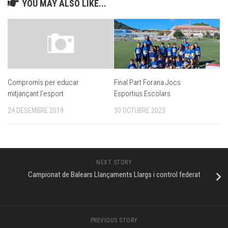
YOU MAY ALSO LIKE...
Final Part Forana Jocs
Compromís per educar
Esportius Escolars
mitjançant l’esport
30 OCTUBRE 2023
24 DESEMBRE 2019
NEXT STORY
Campionat de Balears Llançaments Llargs i control federat
PREVIOUS STORY