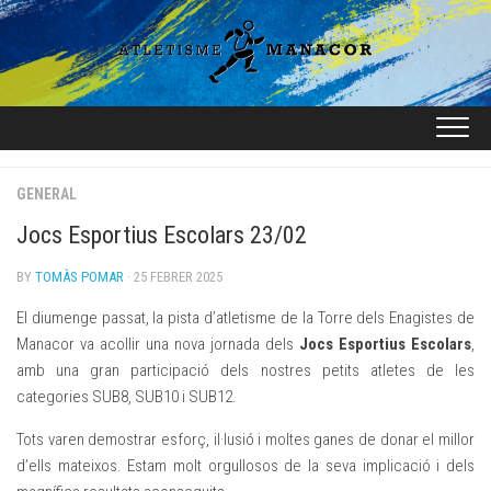
Skip
to
content
GENERAL
Jocs Esportius Escolars 23/02
BY
TOMÀS POMAR
· 25 FEBRER 2025
El diumenge passat, la pista d’atletisme de la Torre dels Enagistes de
Manacor va acollir una nova jornada dels
Jocs Esportius Escolars
,
amb una gran participació dels nostres petits atletes de les
categories SUB8, SUB10 i SUB12.
Tots varen demostrar esforç, il·lusió i moltes ganes de donar el millor
d’ells mateixos. Estam molt orgullosos de la seva implicació i dels