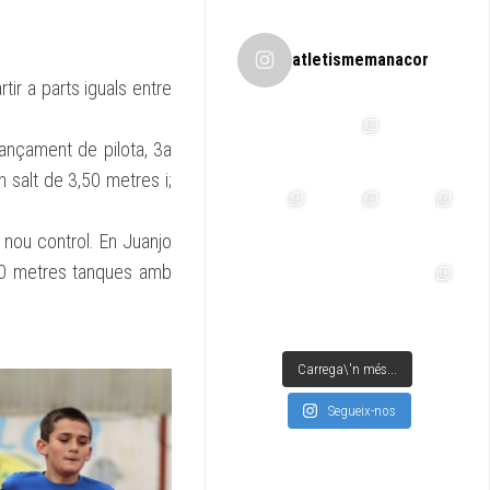
atletismemanacor
tir a parts iguals entre
lançament de pilota, 3a
 salt de 3,50 metres i;
 nou control. En Juanjo
 60 metres tanques amb
Carrega\'n més...
Segueix-nos