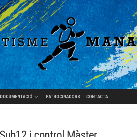
DOCUMENTACIÓ
PATROCINADORS
CONTACTA
REGLAMENT
DE
RÈGIM
 Sub12 i control Màster
INTERN