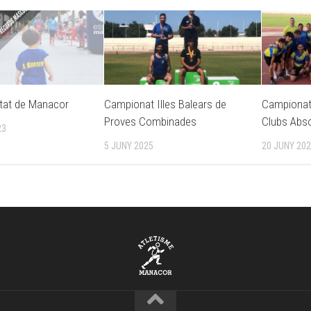
utat de Manacor
Campionat Illes Balears de
Campionat 
Proves Combinades
Clubs Abso
23
5 JUNY 2025
20 JUNY 20