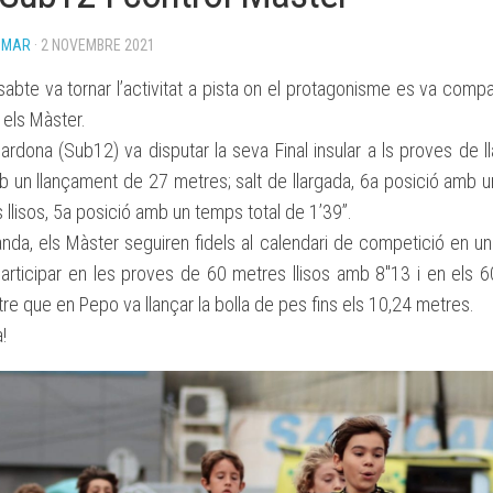
BASES
OMAR
· 2 NOVEMBRE 2021
BECA
ESPORTIVA
abte va tornar l’activitat a pista on el protagonisme es va compar
CLUB
ATLETISME
 els Màster.
MANACOR
ardona (Sub12) va disputar la seva Final insular a ls proves de l
 un llançament de 27 metres; salt de llargada, 6a posició amb un
llisos, 5a posició amb un temps total de 1’39”.
anda, els Màster seguiren fidels al calendari de competició en un
articipar en les proves de 60 metres llisos amb 8″13 i en els
e que en Pepo va llançar la bolla de pes fins els 10,24 metres.
!