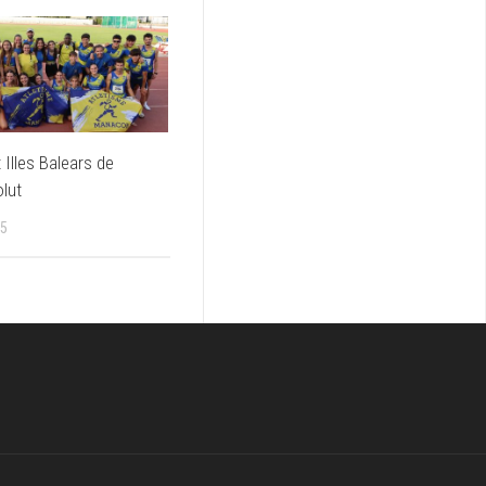
Illes Balears de
lut
25