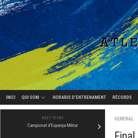
Skip
to
content
INICI
QUI SOM
HORARIS D’ENTRENAMENT
RÈCORDS
EL
NEXT STORY
GENERAL
CLUB
Campionat d’Espanya Militar
Final
L’EQUIP