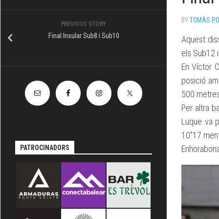
TÈCNIC
BY
TOMÀS P
PREVIOUS STORY
Final Insular Sub8 i Sub10
Aquest diss
els Sub12 i
En Víctor C
posició amb
500 metres 
Per altra b
Luque va p
10″17 mentr
PATROCINADORS
Enhorabona