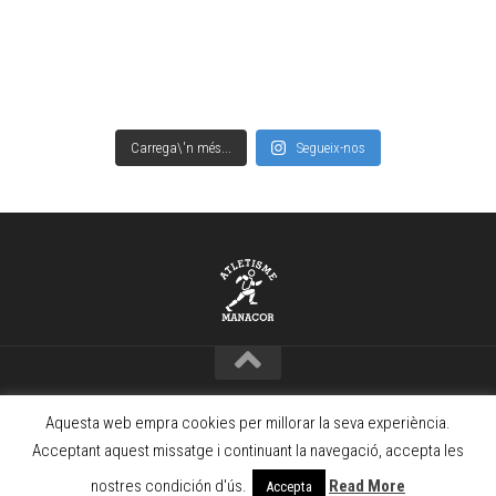
Carrega\'n més...
Segueix-nos
Copyright © Club Atletisme Manacor – 2021 · www.camanacor.com
Aquesta web empra cookies per millorar la seva experiència.
Powered by
WordPress
. Theme by
Alx
.
Acceptant aquest missatge i continuant la navegació, accepta les
nostres condición d'ús.
Read More
Accepta