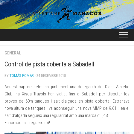
Skip
to
content
GENERAL
Control de pista coberta a Sabadell
BY
TOMÀS POMAR
· 24 DESEMBRE 2018
Aquest cap de setmana, juntament una delegació del Diana Athletic
Club, na Xisca Truyols han viatjat fins a Sabadell per disputar les
proves de 60m tanques i salt d’alçada en pista coberta. Estranava
nova altura de tanques i va aconseguir una nova MMP de 9.61 i; en el
salt d’alçada segueix una regularitat amb una marca d’1,43.
Enhorabona i segueix així!