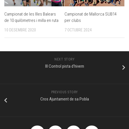
Campionat de les Illes Balears
Campionat de Mallorca SUB14
de 10 quilòmetres i milla en ruta
per clubs
10 DESEMBRE 2020
7 OCTUBRE 2024
NEXT STORY
III Control pista d’hivern
PREVIOUS STORY
Cros Ajuntament de sa Pobla